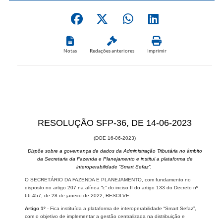
Notas
Redações anteriores
Imprimir
​​​RESOLUÇÃO SFP-36, DE 14​-06-2023
(DOE 16-0​6-2023)
Dispõe sobre​ a governança de dados da Administração Tributária no âmbito
da Secretaria da Fazenda e Planejamento e institui a plataforma de
interoperabilidade “Smart Sefaz”.
O SECRETÁRIO DA FAZENDA E PLANEJAMENTO, com fundamento no
disposto no artigo 207 na alínea “c” do inciso II do artigo 133 do Decreto nº
66.457, de 28 de janeiro de 2022, RESOLVE:
Artigo 1º
- Fica instituída a plataforma de interoperabilidade “Smart Sefaz”,
com o objetivo de implementar a gestão centralizada na distribuição e