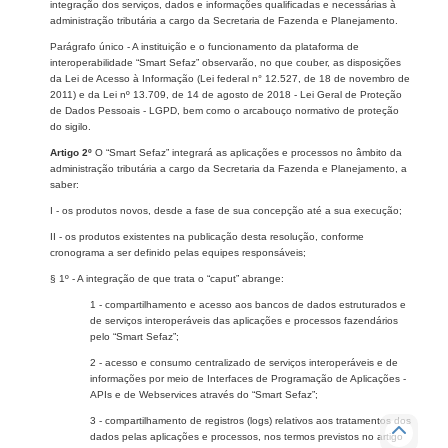
integração dos serviços, dados e informações qualificadas e necessárias à
administração tributária a cargo da Secretaria de Fazenda e Planejamento.
Parágrafo único - A instituição e o funcionamento da plataforma de
interoperabilidade “Smart Sefaz” observarão, no que couber, as disposições
da Lei de Acesso à Informação (Lei federal n° 12.527, de 18 de novembro de
2011) e da Lei nº 13.709, de 14 de agosto de 2018 - Lei Geral de Proteção
de Dados Pessoais - LGPD, bem como o arcabouço normativo de proteção
do sigilo.
Artigo 2º
O “Smart Sefaz” integrará as aplicações e processos no âmbito da
administração tributária a cargo da Secretaria da Fazenda e Planejamento, a
saber:
I - os produtos novos, desde a fase de sua concepção até a sua execução;
II - os produtos existentes na publicação desta resolução, conforme
cronograma a ser definido pelas equipes responsáveis;
§ 1º - A integração de que trata o “caput” abrange:
1 - compartilhamento e acesso aos bancos de dados estruturados e
de serviços interoperáveis das aplicações e processos fazendários
pelo “Smart Sefaz”;
2 - acesso e consumo centralizado de serviços interoperáveis e de
informações por meio de Interfaces de Programação de Aplicações -
APIs e de Webservices através do “Smart Sefaz”;
3 - compartilhamento de registros (logs) relativos aos tratamentos dos
dados pelas aplicações e processos, nos termos previstos no artigo