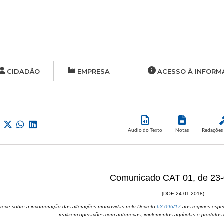
CIDADÃO
EMPRESA
ACESSO À INFORM
Audio do Texto
Notas
Redações 
Comunicado CAT 01, de 23
(DOE 24-01-2018)
arece sobre a incorporação das alterações promovidas pelo Decreto
63.096/17
aos regimes espec
realizem operações com autopeças, implementos agrícolas e produtos 