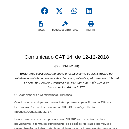
Notas
Redações anteriores
Imprimir
Comunicado CAT 14, de 12-12-2018
(DOE 13-12-2018)
Emite novo esclarecimento sobre o ressarcimento do ICMS devido por
substituição tributária, em face das decisões proferidas pelo Supremo Tribunal
Federal no Recurso Extraordinário 593.849 e na Ação Direta de
Inconstitucionalidade 2.777.
O Coordenador da Administração Tributária,
Considerando o disposto nas decisões proferidas pelo Supremo Tribunal
Federal no Recurso Extraordinário 593.849 e na Ação Direta de
Inconstitucionalidade 2.777;
Considerando que é competência da PGE/SP, dentre outras, definir,
previamente, a forma de cumprimento de decisões judiciais e promover a
uniformização da jurisprudência administrativa e da interpretação das normas,