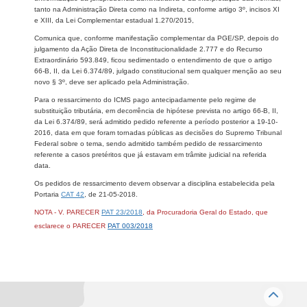
tanto na Administração Direta como na Indireta, conforme artigo 3º, incisos XI
e XIII, da Lei Complementar estadual 1.270/2015,
Comunica que, conforme manifestação complementar da PGE/SP, depois do
julgamento da Ação Direta de Inconstitucionalidade 2.777 e do Recurso
Extraordinário 593.849, ficou sedimentado o entendimento de que o artigo
66-B, II, da Lei 6.374/89, julgado constitucional sem qualquer menção ao seu
novo § 3º, deve ser aplicado pela Administração.
Para o ressarcimento do ICMS pago antecipadamente pelo regime de
substituição tributária, em decorrência de hipótese prevista no artigo 66-B, II,
da Lei 6.374/89, será admitido pedido referente a período posterior a 19-10-
2016, data em que foram tornadas públicas as decisões do Supremo Tribunal
Federal sobre o tema, sendo admitido também pedido de ressarcimento
referente a casos pretéritos que já estavam em trâmite judicial na referida
data.
Os pedidos de ressarcimento devem observar a disciplina estabelecida pela
Portaria
CAT 42
, de 21-05-2018.
NOTA - V. PARECER
PAT 23/2018
, da Procuradoria Geral do Estado,
que
esclarece o PARECER
PAT 003/2018