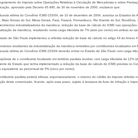
Regulamento do Imposto sobre Operações Relativas à Circulação de Mercadorias e sobre Prestaçõ
cação, aprovado pelo Decreto 45.490, de 30 de novembro de 2000, esclarece que:
cláusula sétima do Convênio ICMS-153/04, de 10 de dezembro de 2004, autoriza os Estados do A
, Mato Grosso do Sul, Minas Gerais, Pará, Paraná, Pernambuco, Rio Grande do Sul, Rondônia, 
lecimentos industrializadores da mandioca, redução da base de cálculo do ICMS nas operações i
rialização da mandioca, resultando numa carga tributária de 7% (sete por cento) em ambas as op
Estado de São Paulo implementou a referida redução de base de cálculo no artigo 43 do Anexo 
produtos resultantes da industrialização da mandioca remetidos por contribuintes localizados e
láusula sétima do Convênio ICMS-153/04 deverão entrar no Estado de São Paulo com carga tributá
hipótese de o contribuinte localizado em território paulista receber, com carga tributária de 12% 
iente de Estado que tenha implementado a redução da base de cálculo do ICMS prevista no Con
 equivalente ao percentual de 5% (cinco por cento);
ontribuinte paulista poderá efetuar, espontaneamente, o estorno do crédito do imposto referido 
ção deste comunicado, ficando, após esse prazo, sujeito à lavratura de Auto de Infração e Impos