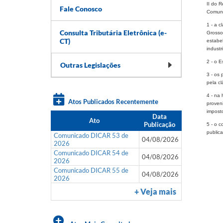
II do 
Fale Conosco
Comuni
1 - a 
Consulta Tributária Eletrônica (e-
Grosso
CT)
estabe
indust
2 - o 
Outras Legislações
3 - os 
pela c
4 - na 
Atos Publicados Recentemente
proven
imposto
Data
Ato
Publicação
5 - o c
publica
Comunicado DICAR 53 de
04/08/2026
2026
Comunicado DICAR 54 de
04/08/2026
2026
Comunicado DICAR 55 de
04/08/2026
2026
+ Veja mais