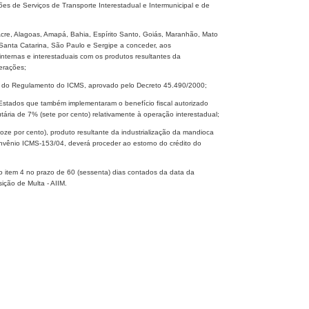
es de Serviços de Transporte Interestadual e Intermunicipal e de
cre, Alagoas, Amapá, Bahia, Espírito Santo, Goiás, Maranhão, Mato
Santa Catarina, São Paulo e Sergipe a conceder, aos
nternas e interestaduais com os produtos resultantes da
erações;
II do Regulamento do ICMS, aprovado pelo Decreto 45.490/2000;
m Estados que também implementaram o benefício fiscal autorizado
ria de 7% (sete por cento) relativamente à operação interestadual;
(doze por cento), produto resultante da industrialização da mandioca
vênio ICMS-153/04, deverá proceder ao estorno do crédito do
no item 4 no prazo de 60 (sessenta) dias contados da data da
ição de Multa - AIIM.