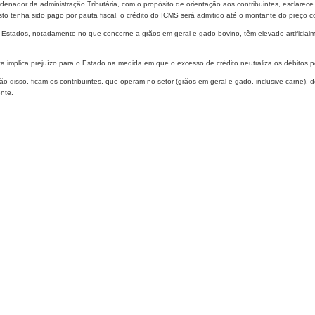
denador da administração Tributária, com o propósito de orientação aos contribuintes, esclarec
to tenha sido pago por pauta fiscal, o crédito do ICMS será admitido até o montante do preço c
 Estados, notadamente no que concerne a grãos em geral e gado bovino, têm elevado artificialme
ca implica prejuízo para o Estado na medida em que o excesso de crédito neutraliza os débitos p
o disso, ficam os contribuintes, que operam no setor (grãos em geral e gado, inclusive carne), 
nte.