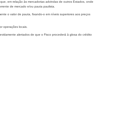
e que, em relação às mercadorias advindas de outros Estados, onde
orrente de mercado e/ou pauta paulista.
nte o valor de pauta, fixando-o em níveis superiores aos preços
or operações locais.
devidamente alertados de que o Fisco procederá à glosa do crédito