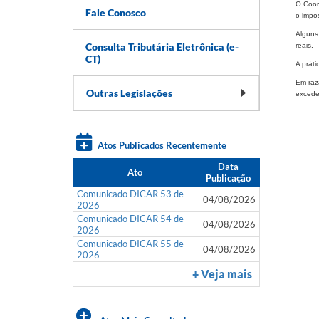
O Coor
Fale Conosco
o impos
Alguns
Consulta Tributária Eletrônica (e-
reais,
CT)
A práti
Em razã
Outras Legislações
excede
Atos Publicados Recentemente
Data
Ato
Publicação
Comunicado DICAR 53 de
04/08/2026
2026
Comunicado DICAR 54 de
04/08/2026
2026
Comunicado DICAR 55 de
04/08/2026
2026
+ Veja mais