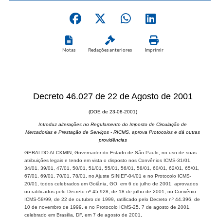
Notas
Redações anteriores
Imprimir
Decreto 46.027 de 22 de Agosto de 2001
(DOE de 23-08-2001)
Introduz alterações no Regulamento do Imposto de Circulação de
Mercadorias e Prestação de Serviços - RICMS, aprova Protocolos e dá outras
providências
GERALDO ALCKMIN, Governador do Estado de São Paulo, no uso de suas
atribuições legais e tendo em vista o disposto nos Convênios ICMS-31/01,
34/01, 39/01, 47/01, 50/01, 51/01, 55/01, 56/01, 58/01, 60/01, 62/01, 65/01,
67/01, 69/01, 70/01, 78/01, no Ajuste SINIEF-04/01 e no Protocolo ICMS-
20/01, todos celebrados em Goiânia, GO, em 6 de julho de 2001, aprovados
ou ratificados pelo Decreto nº 45.928, de 18 de julho de 2001, no Convênio
ICMS-58/99, de 22 de outubro de 1999, ratificado pelo Decreto nº 44.396, de
10 de novembro de 1999, e no Protocolo ICMS-25, 7 de agosto de 2001,
celebrado em Brasília, DF, em 7 de agosto de 2001,