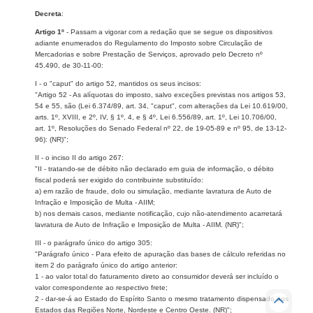
Decreta
:
Artigo 1º
- Passam a vigorar com a redação que se segue os dispositivos
adiante enumerados do Regulamento do Imposto sobre Circulação de
Mercadorias e sobre Prestação de Serviços, aprovado pelo Decreto nº
45.490, de 30-11-00:
I - o "caput" do artigo 52, mantidos os seus incisos:
"Artigo 52 - As alíquotas do imposto, salvo exceções previstas nos artigos 53,
54 e 55, são (Lei 6.374/89, art. 34, "caput", com alterações da Lei 10.619/00,
arts. 1º, XVIII, e 2º, IV, § 1º, 4, e § 4º, Lei 6.556/89, art. 1º, Lei 10.706/00,
art. 1º, Resoluções do Senado Federal nº 22, de 19-05-89 e nº 95, de 13-12-
96): (NR)";
II - o inciso II do artigo 267:
"II - tratando-se de débito não declarado em guia de informação, o débito
fiscal poderá ser exigido do contribuinte substituído:
a) em razão de fraude, dolo ou simulação, mediante lavratura de Auto de
Infração e Imposição de Multa - AIIM;
b) nos demais casos, mediante notificação, cujo não-atendimento acarretará
lavratura de Auto de Infração e Imposição de Multa - AIIM. (NR)";
III - o parágrafo único do artigo 305:
"Parágrafo único - Para efeito de apuração das bases de cálculo referidas no
item 2 do parágrafo único do artigo anterior:
1 - ao valor total do faturamento direto ao consumidor deverá ser incluído o
valor correspondente ao respectivo frete;
2 - dar-se-á ao Estado do Espírito Santo o mesmo tratamento dispensado aos
Estados das Regiões Norte, Nordeste e Centro Oeste. (NR)";