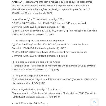
Artigo 1º
- Passam a vigorar com a redação que se segue os dispositivos
adiante enumerados do Regulamento do Imposto sobre Circulação de
Mercadorias e sobre Prestações de Serviços, aprovado pelo Decreto nº
45.490, de 30 de novembro de 2000:
I - as alíneas "g" e "l" do inciso I do artigo 305:
"g) 15%, 38,75% (Convênio ICMS-51/00, inciso I, "d", na redação do
Convênio ICMS-13/03, cláusula primeira, I); (NR)";
"l) 35%, 32,70% (Convênio ICMS-51/00, inciso I, "g", na redação do Convênio
ICMS-13/03, cláusula primeira, I); (NR)";
II - as alíneas "g" e "l" do inciso II do artigo 305:
"g) 15%, 69,66% (Convênio ICMS-51/00, inciso II, "d", na redação do
Convênio ICMS-13/03, cláusula primeira, II); (NR)";
"l) 35%, 58,33% (Convênio ICMS-51/00, inciso II, "g", na redação do
Convênio ICMS-13/03, cláusula primeira, II); (NR)";
III - o parágrafo único do artigo 4º do Anexo I:
"Parágrafoúnico - Este benefício vigorará até 30 de abril de 2005 (Convênio
ICMS-30/03, cláusula primeira, II, "d"). (NR)";
IV - o § 2º do artigo 5º do Anexo I:
"§ 2º - Este benefício vigorará até 30 de abril de 2005 (Convênio ICMS-30/03,
cláusula primeira, II, "r"). (NR)";
V - o parágrafo único do artigo 12 do Anexo I:
"Parágrafo único - Este benefício vigorará até 30 de abril de 2005 (Convênio
ICMS-30/03, cláusula primeira, II, "e"). (NR)";
VI - o § 3º do artigo 14 do Anexo I: