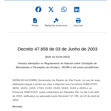
Notas
Redações anteriores
Imprimir
Decreto 47.858 de 03 de Junho de 2003
(DOE de 04-06-2003)
Introduz alterações no Regulamento do Imposto sobre Circulação de
Mercadorias e Prestações de Serviços - RICMS e dá outras providências
GERALDO ALCKMIN, Governador do Estado de São Paulo, no uso de suas
atribuições legais e tendo em vista o disposto nos Convênios ICMS-07/03,
08/03, 10/03, 13/03, 17/03, 21/03, 25/03, 30/03, 31/03 e 40/03 e no
Protocolo ICMS-07/03, todos celebrados em Salvador, BA, no dia 4 de abril
de 2003, ratificados ou aprovados pelo Decretonº 47.785, de 23 de abril de
2003,
Decreta: