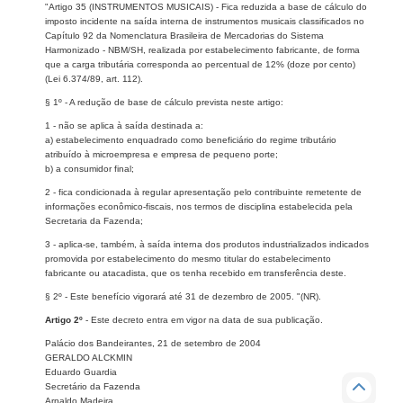
"Artigo 35 (INSTRUMENTOS MUSICAIS) - Fica reduzida a base de cálculo do
imposto incidente na saída interna de instrumentos musicais classificados no
Capítulo 92 da Nomenclatura Brasileira de Mercadorias do Sistema
Harmonizado - NBM/SH, realizada por estabelecimento fabricante, de forma
que a carga tributária corresponda ao percentual de 12% (doze por cento)
(Lei 6.374/89, art. 112).
§ 1º - A redução de base de cálculo prevista neste artigo:
1 - não se aplica à saída destinada a:
a) estabelecimento enquadrado como beneficiário do regime tributário
atribuído à microempresa e empresa de pequeno porte;
b) a consumidor final;
2 - fica condicionada à regular apresentação pelo contribuinte remetente de
informações econômico-fiscais, nos termos de disciplina estabelecida pela
Secretaria da Fazenda;
3 - aplica-se, também, à saída interna dos produtos industrializados indicados
promovida por estabelecimento do mesmo titular do estabelecimento
fabricante ou atacadista, que os tenha recebido em transferência deste.
§ 2º - Este benefício vigorará até 31 de dezembro de 2005. "(NR).
Artigo 2º
- Este decreto entra em vigor na data de sua publicação.
Palácio dos Bandeirantes, 21 de setembro de 2004
GERALDO ALCKMIN
Eduardo Guardia
Secretário da Fazenda
Arnaldo Madeira