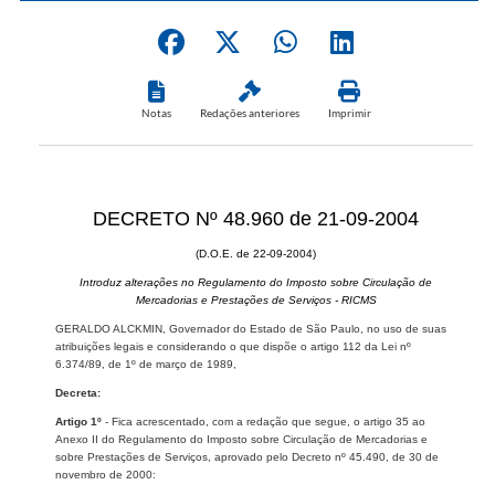
Notas
Redações anteriores
Imprimir
DECRETO Nº 48.960 de 21-09-2004
(D.O.E. de 22-09-2004)
Introduz alterações no Regulamento do Imposto sobre Circulação de
Mercadorias e Prestações de Serviços - RICMS
GERALDO ALCKMIN, Governador do Estado de São Paulo, no uso de suas
atribuições legais e considerando o que dispõe o artigo 112 da Lei nº
6.374/89, de 1º de março de 1989,
Decreta:
Artigo 1º
- Fica acrescentado, com a redação que segue, o artigo 35 ao
Anexo II do Regulamento do Imposto sobre Circulação de Mercadorias e
sobre Prestações de Serviços, aprovado pelo Decreto nº 45.490, de 30 de
novembro de 2000: