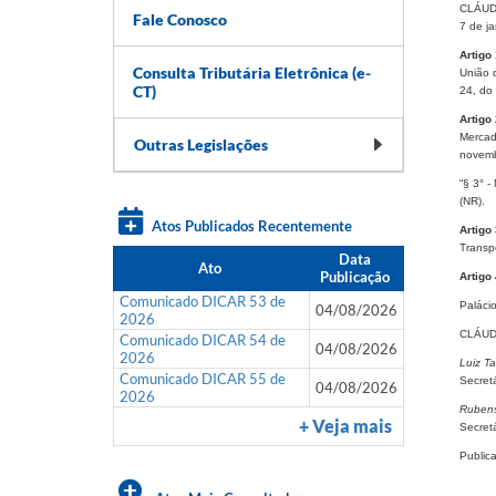
CLÁUDI
Fale Conosco
7 de ja
Artigo 
Consulta Tributária Eletrônica (e-
União 
CT)
24, do
Artigo
Mercad
Outras Legislações
novemb
“§ 3° -
(NR).
Atos Publicados Recentemente
Artigo
Transp
Data
Ato
Publicação
Artigo
Comunicado DICAR 53 de
Paláci
04/08/2026
2026
CLÁUD
Comunicado DICAR 54 de
04/08/2026
2026
Luiz Ta
Comunicado DICAR 55 de
Secret
04/08/2026
2026
Rubens
+ Veja mais
Secretá
Public