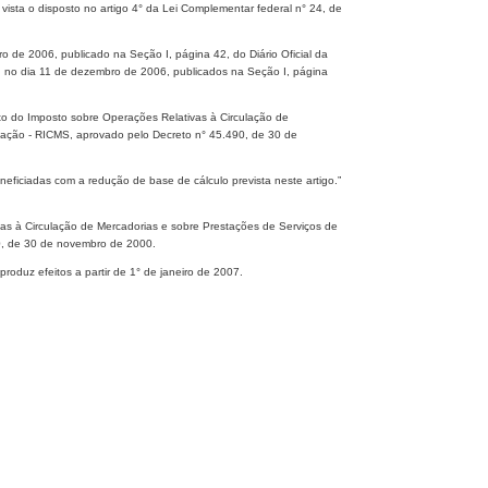
ta o disposto no artigo 4° da Lei Complementar federal n° 24, de
o de 2006, publicado na Seção I, página 42, do Diário Oficial da
 no dia 11 de dezembro de 2006, publicados na Seção I, página
to do Imposto sobre Operações Relativas à Circulação de
icação - RICMS, aprovado pelo Decreto n° 45.490, de 30 de
eneficiadas com a redução de base de cálculo prevista neste artigo.”
vas à Circulação de Mercadorias e sobre Prestações de Serviços de
90, de 30 de novembro de 2000.
roduz efeitos a partir de 1° de janeiro de 2007.