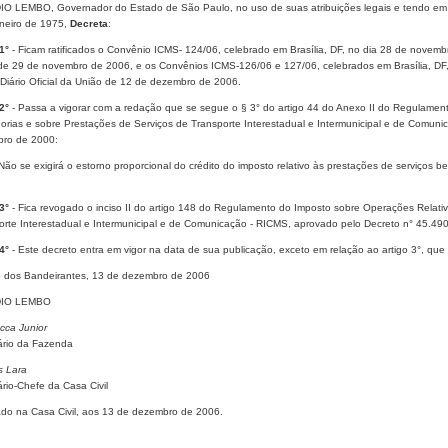
O LEMBO, Governador do Estado de São Paulo, no uso de suas atribuições legais e tendo em vis
neiro de 1975,
Decreta
:
1°
- Ficam ratificados o Convênio ICMS- 124/06, celebrado em Brasília, DF, no dia 28 de novembr
de 29 de novembro de 2006, e os Convênios ICMS-126/06 e 127/06, celebrados em Brasília, DF,
 Diário Oficial da União de 12 de dezembro de 2006.
 2°
- Passa a vigorar com a redação que se segue o § 3° do artigo 44 do Anexo II do Regulamen
orias e sobre Prestações de Serviços de Transporte Interestadual e Intermunicipal e de Comun
ro de 2000:
 Não se exigirá o estorno proporcional do crédito do imposto relativo às prestações de serviços b
 3°
- Fica revogado o inciso II do artigo 148 do Regulamento do Imposto sobre Operações Relati
orte Interestadual e Intermunicipal e de Comunicação - RICMS, aprovado pelo Decreto n° 45.4
 4°
- Este decreto entra em vigor na data de sua publicação, exceto em relação ao artigo 3°, que p
o dos Bandeirantes, 13 de dezembro de 2006
IO LEMBO
cca Junior
ário da Fazenda
 Lara
rio-Chefe da Casa Civil
ado na Casa Civil, aos 13 de dezembro de 2006.