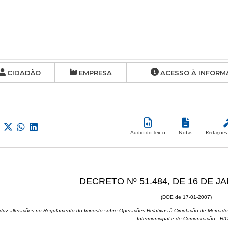
CIDADÃO
EMPRESA
ACESSO À INFORM
Audio do Texto
Notas
Redações 
DECRETO Nº 51.484, DE 16 DE J
(DOE de 17-01-2007)
oduz alterações no Regulamento do Imposto sobre Operações Relativas à Circulação de Mercador
Intermunicipal e de Comunicação - R