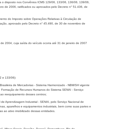
a o disposto nos Convênios ICMS 129/06, 133/06, 136/06, 139/06,
o de 2006, ratificados ou aprovados pelo Decreto n° 51.436, de
mento do Imposto sobre Operações Relativas à Circulação de
icação, aprovado pelo Decreto n° 45.490, de 30 de novembro de
 de 2004, cuja saída do veículo ocorra até 31 de janeiro de 2007
2 e 133/06):
 Brasileira de Mercadorias - Sistema Harmonizado - NBM/SH vigente
de Formação de Recursos Humanos do Sistema SENAI - Serviço
 ao reequipamento desses centros;
l de Aprendizagem Industrial - SENAI, pelo Serviço Nacional de
as, aparelhos e equipamentos industriais, bem como suas partes e
 ao ativo imobilizado dessas entidades.
ará, Minas Gerais, Paraíba, Paraná, Pernambuco, Rio de