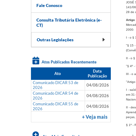
JOSÉ S
Fale Conosco
141/06
28 de 
Consulta Tributária Eletrônica (e-
Artigo 
CT)
Mercad
2000:
I - o §
Outras Legislações
"§ 15 -
(Convê
II - o 
Atos Publicados Recentemente
"§ 4º -
Data
Ato
III - o
Publicação
Comunicado DICAR 53 de
"Artig
04/08/2026
2026
I - sa
Comunicado DICAR 54 de
em 31 
04/08/2026
2026
Nacion
Comunicado DICAR 55 de
04/08/2026
II - de
2026
Aprend
+ Veja mais
peças,
§ 1º - 
1 