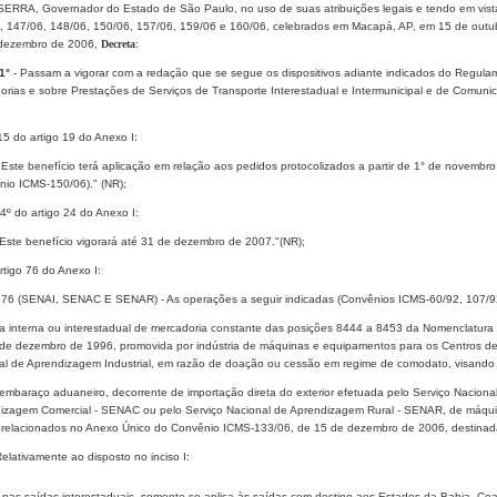
ERRA, Governador do Estado de São Paulo, no uso de suas atribuições legais e tendo em vist
, 147/06, 148/06, 150/06, 157/06, 159/06 e 160/06, celebrados em Macapá, AP, em 15 de outubr
dezembro de 2006,
Decreta
:
1°
- Passam a vigorar com a redação que se segue os dispositivos adiante indicados do Regula
orias e sobre Prestações de Serviços de Transporte Interestadual e Intermunicipal e de Comun
 15 do artigo 19 do Anexo I:
 Este benefício terá aplicação em relação aos pedidos protocolizados a partir de 1° de novembro
nio ICMS-150/06)." (NR);
§ 4º do artigo 24 do Anexo I:
 Este benefício vigorará até 31 de dezembro de 2007."(NR);
 artigo 76 do Anexo I:
o 76 (SENAI, SENAC E SENAR) - As operações a seguir indicadas (Convênios ICMS-60/92, 107/9
ída interna ou interestadual de mercadoria constante das posições 8444 a 8453 da Nomenclatura
de dezembro de 1996, promovida por indústria de máquinas e equipamentos para os Centros 
al de Aprendizagem Industrial, em razão de doação ou cessão em regime de comodato, visando
sembaraço aduaneiro, decorrente de importação direta do exterior efetuada pelo Serviço Naciona
izagem Comercial - SENAC ou pelo Serviço Nacional de Aprendizagem Rural - SENAR, de máquin
 relacionados no Anexo Único do Convênio ICMS-133/06, de 15 de dezembro de 2006, destinadas
Relativamente ao disposto no inciso I:
- nas saídas interestaduais, somente se aplica às saídas com destino aos Estados da Bahia, Ce