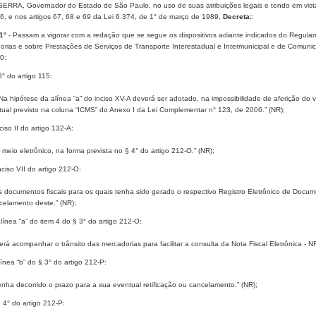
ERRA, Governador do Estado de São Paulo, no uso de suas atribuições legais e tendo em vist
6, e nos artigos 67, 68 e 69 da Lei 6.374, de 1° de março de 1989,
Decreta:
:
1°
- Passam a vigorar com a redação que se segue os dispositivos adiante indicados do Regula
orias e sobre Prestações de Serviços de Transporte Interestadual e Intermunicipal e de Comun
0:
8° do artigo 115:
 Na hipótese da alínea “a” do inciso XV-A deverá ser adotado, na impossibilidade de aferição do
tual previsto na coluna “ICMS” do Anexo I da Lei Complementar n° 123, de 2006.” (NR);
ciso II do artigo 132-A:
or meio eletrônico, na forma prevista no § 4° do artigo 212-O.” (NR);
nciso VII do artigo 212-O:
os documentos fiscais para os quais tenha sido gerado o respectivo Registro Eletrônico de Docume
celamento deste.” (NR);
alínea “a” do item 4 do § 3° do artigo 212-O:
erá acompanhar o trânsito das mercadorias para facilitar a consulta da Nota Fiscal Eletrônica - 
línea “b” do § 3° do artigo 212-P:
tenha decorrido o prazo para a sua eventual retificação ou cancelamento.” (NR);
 4° do artigo 212-P: