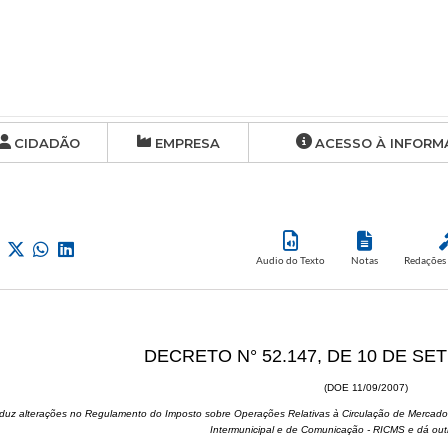
CIDADÃO
EMPRESA
ACESSO À INFORM
Audio do Texto
Notas
Redações 
DECRETO N° 52.147, DE 10 DE SE
(DOE 11/09/2007)
oduz alterações no Regulamento do Imposto sobre Operações Relativas à Circulação de Mercador
Intermunicipal e de Comunicação - RICMS e dá out