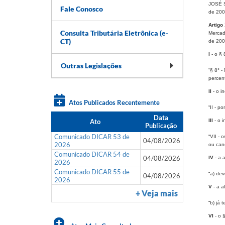
JOSÉ S
Fale Conosco
de 200
Artigo 
Consulta Tributária Eletrônica (e-
Mercad
CT)
de 200
I
- o § 
Outras Legislações
“§ 8° -
percen
II
- o in
Atos Publicados Recentemente
“II - p
Data
Ato
III
- o i
Publicação
Comunicado DICAR 53 de
“VII - 
04/08/2026
2026
ou can
Comunicado DICAR 54 de
04/08/2026
IV
- a 
2026
Comunicado DICAR 55 de
“a) dev
04/08/2026
2026
V
- a a
+ Veja mais
“b) já 
VI
- o §