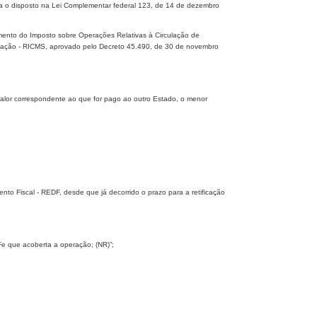
a o disposto na Lei Complementar federal 123, de 14 de dezembro
mento do Imposto sobre Operações Relativas à Circulação de
icação - RICMS, aprovado pelo Decreto 45.490, de 30 de novembro
 valor correspondente ao que for pago ao outro Estado, o menor
nto Fiscal - REDF, desde que já decorrido o prazo para a retificação
NFe que acoberta a operação; (NR)”;