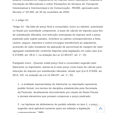
Circulação de Mercadorias e sobre Prestações de Serviços de Transporte
Interestadual e Intermunicipal e de Comunicação - RICMS, aprovado pelo
Decreto n° 45.490, de 30 de novembro de 2000:
I
- o artigo 41:
“Artigo 41 - Na falta de preço final a consumidor, único ou máximo, autorizado
ou fixado por autoridade competente, a base de cálculo do imposto para fins
de substituição tributária com retenção antecipada do imposto será o preço
praticado pelo sujeito passivo, incluídos os valores correspondentes a frete,
carreto, seguro, impostos e outros encargos transferíveis ao adquirente,
acrescido do valor resultante da aplicação de percentual de margem de valor
agregado estabelecido conforme disposto pela legislação em cada caso (Lei
6.374/89, art. 28-A, I, na redação da Lei 12.681/07, art. 1°, III).
Parágrafo único - Quando existir preço final a consumidor sugerido pelo
fabricante ou importador, adotar-se-á esse preço como base de cálculo para
retenção do imposto por substituição tributária, desde que (Lei 6.374/89, art.
28-A, VIII, na redação da Lei 12.681/07, art. 1°, III):
1 - a entidade representativa do fabricante ou importador apresente
pedido formal, nos termos de disciplina estabelecida pela Secretaria
da Fazenda, devidamente documentado por cópias de Notas Fiscais
e demais elementos que possam comprovar o preço praticado;
2 - na hipótese de deferimento do pedido referido no item 1, o preço
sugerido será aplicável somente após ser editada a legislação
correspondente.” (NR);