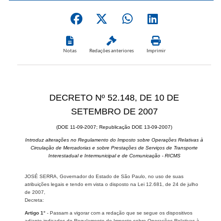
Notas
Redações anteriores
Imprimir
DECRETO Nº 52.148, DE 10 DE
SETEMBRO DE 2007
(DOE 11-09-2007; Republicação DOE 13-09-2007)
Introduz alterações no Regulamento do Imposto sobre Operações Relativas à
Circulação de Mercadorias e sobre Prestações de Serviços de Transporte
Interestadual e Intermunicipal e de Comunicação - RICMS
JOSÉ SERRA, Governador do Estado de São Paulo, no uso de suas
atribuições legais e tendo em vista o disposto na Lei 12.681, de 24 de julho
de 2007,
Decreta:
Artigo 1°
- Passam a vigorar com a redação que se segue os dispositivos
adiante indicados do Regulamento do Imposto sobre Operações Relativas à