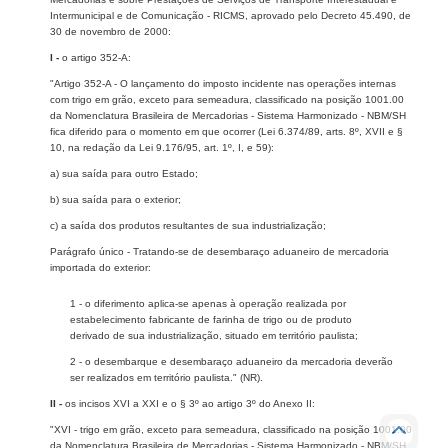
Intermunicipal e de Comunicação - RICMS, aprovado pelo Decreto 45.490, de
30 de novembro de 2000:
I -
o artigo 352-A:
"Artigo 352-A - O lançamento do imposto incidente nas operações internas
com trigo em grão, exceto para semeadura, classificado na posição 1001.00
da Nomenclatura Brasileira de Mercadorias - Sistema Harmonizado - NBM/SH
fica diferido para o momento em que ocorrer (Lei 6.374/89, arts. 8º, XVII e §
10, na redação da Lei 9.176/95, art. 1º, I, e 59):
a) sua saída para outro Estado;
b) sua saída para o exterior;
c) a saída dos produtos resultantes de sua industrialização;
Parágrafo único - Tratando-se de desembaraço aduaneiro de mercadoria
importada do exterior:
1 - o diferimento aplica-se apenas à operação realizada por
estabelecimento fabricante de farinha de trigo ou de produto
derivado de sua industrialização, situado em território paulista;
2 - o desembarque e desembaraço aduaneiro da mercadoria deverão
ser realizados em território paulista." (NR).
II -
os incisos XVI a XXI e o § 3º ao artigo 3º do Anexo II:
"XVI - trigo em grão, exceto para semeadura, classificado na posição 1001.00
da Nomenclatura Brasileira de Mercadorias - Sistema Harmonizado - NBM/SH