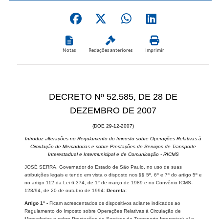
Notas
Redações anteriores
Imprimir
DECRETO Nº 52.585, DE 28 DE
DEZEMBRO DE 2007
(DOE 29-12-2007)
Introduz alterações no Regulamento do Imposto sobre Operações Relativas à
Circulação de Mercadorias e sobre Prestações de Serviços de Transporte
Interestadual e Intermunicipal e de Comunicação - RICMS
JOSÉ SERRA, Governador do Estado de São Paulo, no uso de suas
atribuições legais e tendo em vista o disposto nos §§ 5º, 6º e 7º do artigo 5º e
no artigo 112 da Lei 6.374, de 1° de março de 1989 e no Convênio ICMS-
128/94, de 20 de outubro de 1994:
Decreta:
Artigo 1° -
Ficam acrescentados os dispositivos adiante indicados ao
Regulamento do Imposto sobre Operações Relativas à Circulação de
Mercadorias e sobre Prestações de Serviços de Transporte Interestadual e