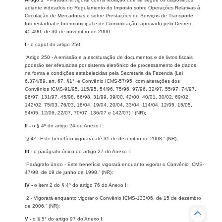
adiante indicados do Regulamento do Imposto sobre Operações Relativas à
Circulação de Mercadorias e sobre Prestações de Serviços de Transporte
Interestadual e Intermunicipal e de Comunicação, aprovado pelo Decreto
45.490, de 30 de novembro de 2000:
I -
o caput do artigo 250:
“Artigo 250 - A emissão e a escrituração de documentos e de livros fiscais
poderão ser efetuadas por sistema eletrônico de processamento de dados,
na forma e condições estabelecidas pela Secretaria da Fazenda (Lei
6.374/89, art. 67, §1°, e Convênio ICMS-57/95, com alterações dos
Convênios ICMS-91/95, 115/95, 54/96, 75/96, 97/96, 32/97, 55/97, 74/97,
96/97, 131/97, 45/98, 66/98, 31/99, 39/00, 42/00, 40/01, 30/02, 69/02,
142/02, 75/03, 76/03, 18/04, 19/04, 20/04, 33/04, 114/04, 12/05, 15/05,
54/05, 12/06, 22/07, 70/07, 136/07 e 142/07).” (NR);
II -
o § 4º do artigo 24 do Anexo I:
“§ 4º - Este benefício vigorará até 31 de dezembro de 2008.” (NR);
III -
o parágrafo único do artigo 27 do Anexo I:
“Parágrafo único - Este benefício vigorará enquanto vigorar o Convênio ICMS-
47/98, de 19 de junho de 1998.” (NR);
IV -
o item 2 do § 4º do artigo 76 do Anexo I:
“2 - Vigorará enquanto vigorar o Convênio ICMS-133/06, de 15 de dezembro
de 2006.” (NR);
V -
o § 5° do artigo 97 do Anexo I: