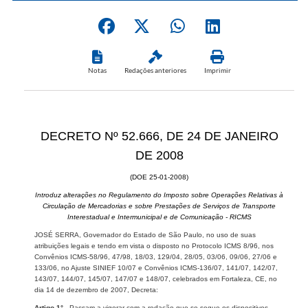
Notas
Redações anteriores
Imprimir
DECRETO Nº 52.666, DE 24 DE JANEIRO
DE 2008
(DOE 25-01-2008)
Introduz alterações no Regulamento do Imposto sobre Operações Relativas à
Circulação de Mercadorias e sobre Prestações de Serviços de Transporte
Interestadual e Intermunicipal e de Comunicação - RICMS
JOSÉ SERRA, Governador do Estado de São Paulo, no uso de suas
atribuições legais e tendo em vista o disposto no Protocolo ICMS 8/96, nos
Convênios ICMS-58/96, 47/98, 18/03, 129/04, 28/05, 03/06, 09/06, 27/06 e
133/06, no Ajuste SINIEF 10/07 e Convênios ICMS-136/07, 141/07, 142/07,
143/07, 144/07, 145/07, 147/07 e 148/07, celebrados em Fortaleza, CE, no
dia 14 de dezembro de 2007, Decreta:
Artigo 1° -
Passam a vigorar com a redação que se segue os dispositivos