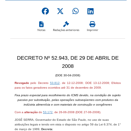
Notas
Redações anteriores
Imprimir
DECRETO Nº 52.943, DE 29 DE ABRIL DE
2008
(DOE 30-04-2008)
Revogado
pelo Decreto
53.812
, de 12-12-2008; DOE 13-12-2008; Efeitos
para os fatos geradores ocorridos até 31 de dezembro de 2009.
Fixa prazo especial para recolhimento do ICMS devido, na condição de sujeito
passivo por substituição, pelas operações subseqüentes com produtos da
indústria alimentícia e com materiais de construção e congêneres
Com a
alteração
do
53.172
, de 26-06-2008 (DOE 27-06-2008).
JOSÉ SERRA, Governador do Estado de São Paulo, no uso de suas
atribuições legais e tendo em vista o disposto no artigo 59 da Lei 6.374, de 1°
de março de 1989,
Decreta
: