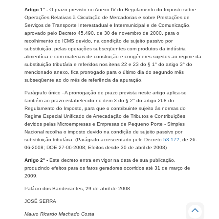
Artigo 1° -
O prazo previsto no Anexo IV do Regulamento do Imposto sobre
Operações Relativas à Circulação de Mercadorias e sobre Prestações de
Serviços de Transporte Interestadual e Intermunicipal e de Comunicação,
aprovado pelo Decreto 45.490, de 30 de novembro de 2000, para o
recolhimento do ICMS devido, na condição de sujeito passivo por
substituição, pelas operações subseqüentes com produtos da indústria
alimentícia e com materiais de construção e congêneres sujeitos ao regime da
substituição tributária e referidos nos itens 22 e 23 do § 1° do artigo 3° do
mencionado anexo, fica prorrogado para o último dia do segundo mês
subseqüente ao do mês de referência da apuração.
Parágrafo único - A prorrogação de prazo prevista neste artigo aplica-se
também ao prazo estabelecido no item 3 do § 2° do artigo 268 do
Regulamento do Imposto, para que o contribuinte sujeito às normas do
Regime Especial Unificado de Arrecadação de Tributos e Contribuições
devidos pelas Microempresas e Empresas de Pequeno Porte - Simples
Nacional recolha o imposto devido na condição de sujeito passivo por
substituição tributária. (Parágrafo acrescentado pelo Decreto
53.172
, de 26-
06-2008; DOE 27-06-2008; Efeitos desde 30 de abril de 2008)
Artigo 2° -
Este decreto entra em vigor na data de sua publicação,
produzindo efeitos para os fatos geradores ocorridos até 31 de março de
2009.
Palácio dos Bandeirantes, 29 de abril de 2008
JOSÉ SERRA
Mauro Ricardo Machado Costa