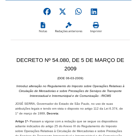
Notas
Redações anteriores
Imprimir
DECRETO Nº 54.080, DE 5 DE MARÇO DE
2009
(DOE 06-03-2009)
Introduz alteração no Regulamento do Imposto sobre Operações Relativas à
Circulação de Mercadorias e sobre Prestações de Serviços de Transporte
Interestadual e Intermunicipal e de Comunicação - RICMS
JOSÉ SERRA, Governador do Estado de São Paulo, no uso de suas
atribuições legais e tendo em vista o disposto no artigo 112 da Lei 6.374, de
1° de março de 1989,
Decreta
:
Artigo 1º-
Passam a vigorar com a redação que se segue os dispositivos
adiante indicados do artigo 25 do Anexo III do Regulamento do Imposto
sobre Operações Relativas à Circulação de Mercadorias e sobre Prestações
de Serviços de Transporte Interestadual e Intermunicipal e de Comunicação,