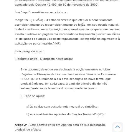
aprovado pelo Decreto 45.490, de 30 de novembro de 2000:
I -
o “caput”, mantidos os seus incisos:
“Artigo 25 - (FEIJÃO) - O estabelecimento que efetuar o beneficiamento,
acondicionamento ou reacondicionamento de feijão, em seu estado natural,
poderá creditar-se, em substituição ao aproveitamento de quaisquer créditos,
exceto o relativo ao pagamento decorrente do lançamento previsto na alínea
“b” do inciso I do artigo 348 deste regulamento, de importância equivalente à
aplicação do percentual de:” (NR).
II -
o parágrafo único:
“Parágrafo único - O disposto neste artigo:
1 - é opcional, devendo ser declarada a opção em termo no Livro
Registro de Utilização de Documentos Fiscais e Termos de Ocorrência
- RUDFTO, e a renúncia a ela deve ser objeto de novo termo, que
produzirá efeitos, em cada caso, a partir do primeiro dia do mês
subseqüente ao da lavratura do correspondente termo;
2. - não se aplica:
a) às saídas com posterior retorno, real ou simbólico;
b) aos contribuintes optantes do Simples Nacional”. (NR).
Artigo 2° -
Este decreto entra em vigor na data de sua publicação,
produzindo efeitos: