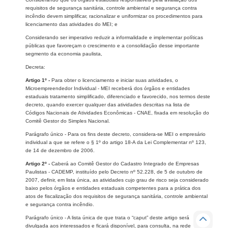
requisitos de segurança sanitária, controle ambiental e segurança contra
incêndio devem simplificar, racionalizar e uniformizar os procedimentos para
licenciamento das atividades do MEI; e
Considerando ser imperativo reduzir a informalidade e implementar políticas
públicas que favoreçam o crescimento e a consolidação desse importante
segmento da economia paulista,
Decreta:
Artigo 1º -
Para obter o licenciamento e iniciar suas atividades, o
Microempreendedor Individual - MEI receberá dos órgãos e entidades
estaduais tratamento simplificado, diferenciado e favorecido, nos termos deste
decreto, quando exercer qualquer das atividades descritas na lista de
Códigos Nacionais de Atividades Econômicas - CNAE, fixada em resolução do
Comitê Gestor do Simples Nacional.
Parágrafo único - Para os fins deste decreto, considera-se MEI o empresário
individual a que se refere o § 1º do artigo 18-A da Lei Complementar nº 123,
de 14 de dezembro de 2006.
Artigo 2º -
Caberá ao Comitê Gestor do Cadastro Integrado de Empresas
Paulistas - CADEMP, instituído pelo Decreto nº 52.228, de 5 de outubro de
2007, definir, em lista única, as atividades cujo grau de risco seja considerado
baixo pelos órgãos e entidades estaduais competentes para a prática dos
atos de fiscalização dos requisitos de segurança sanitária, controle ambiental
e segurança contra incêndio.
Parágrafo único - A lista única de que trata o “caput” deste artigo será
divulgada aos interessados e ficará disponível, para consulta, na rede