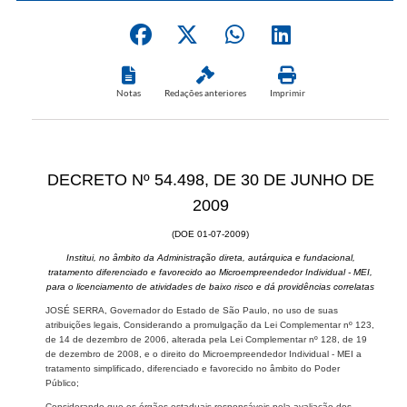
Notas
Redações anteriores
Imprimir
DECRETO Nº 54.498, DE 30 DE JUNHO DE
2009
(DOE 01-07-2009)
Institui, no âmbito da Administração direta, autárquica e fundacional,
tratamento diferenciado e favorecido ao Microempreendedor Individual - MEI,
para o licenciamento de atividades de baixo risco e dá providências correlatas
JOSÉ SERRA, Governador do Estado de São Paulo, no uso de suas
atribuições legais, Considerando a promulgação da Lei Complementar nº 123,
de 14 de dezembro de 2006, alterada pela Lei Complementar nº 128, de 19
de dezembro de 2008, e o direito do Microempreendedor Individual - MEI a
tratamento simplificado, diferenciado e favorecido no âmbito do Poder
Público;
Considerando que os órgãos estaduais responsáveis pela avaliação dos