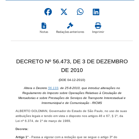
Notas
Redações anteriores
Imprimir
DECRETO Nº 56.473, DE 3 DE DEZEMBRO
DE 2010
(DOE 04-12-2010)
Altera o Decreto
56.133
, de 25-8-2010, que introduz alterações no
Regulamento do Imposto sobre Operações Relativas à Circulação de
Mercadorias e sobre Prestações de Serviços de Transporte Interestadual e
Intermunicipal e de Comunicação - RICMS
ALBERTO GOLDMAN, Governador do Estado de São Paulo, no uso de suas
atribuições legais e tendo em vista o disposto nos artigos 46 e 67, § 1º, da
Lei nº 6.374, de 1º de março de 1989,
Decreta:
Artigo 1°
- Passa a vigorar com a redação que se segue o artigo 3º do