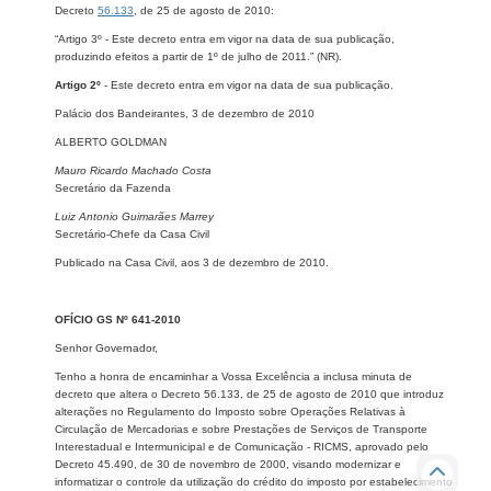
Decreto
56.133
, de 25 de agosto de 2010:
“Artigo 3º - Este decreto entra em vigor na data de sua publicação,
produzindo efeitos a partir de 1º de julho de 2011.” (NR).
Artigo 2º
- Este decreto entra em vigor na data de sua publicação.
Palácio dos Bandeirantes, 3 de dezembro de 2010
ALBERTO GOLDMAN
Mauro Ricardo Machado Costa
Secretário da Fazenda
Luiz Antonio Guimarães Marrey
Secretário-Chefe da Casa Civil
Publicado na Casa Civil, aos 3 de dezembro de 2010.
OFÍCIO GS Nº 641-2010
Senhor Governador,
Tenho a honra de encaminhar a Vossa Excelência a inclusa minuta de
decreto que altera o Decreto 56.133, de 25 de agosto de 2010 que introduz
alterações no Regulamento do Imposto sobre Operações Relativas à
Circulação de Mercadorias e sobre Prestações de Serviços de Transporte
Interestadual e Intermunicipal e de Comunicação - RICMS, aprovado pelo
Decreto 45.490, de 30 de novembro de 2000, visando modernizar e
informatizar o controle da utilização do crédito do imposto por estabelecimento