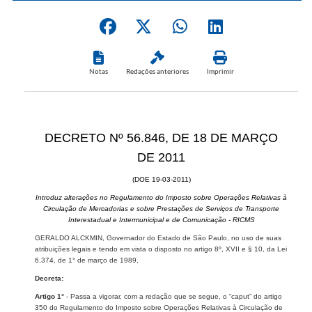
Notas
Redações anteriores
Imprimir
DECRETO Nº 56.846, DE 18 DE MARÇO
DE 2011
(DOE 19-03-2011)
Introduz alterações no Regulamento do Imposto sobre Operações Relativas à
Circulação de Mercadorias e sobre Prestações de Serviços de Transporte
Interestadual e Intermunicipal e de Comunicação - RICMS
GERALDO ALCKMIN, Governador do Estado de São Paulo, no uso de suas
atribuições legais e tendo em vista o disposto no artigo 8º, XVII e § 10, da Lei
6.374, de 1° de março de 1989,
Decreta:
Artigo 1°
- Passa a vigorar, com a redação que se segue, o “caput” do artigo
350 do Regulamento do Imposto sobre Operações Relativas à Circulação de