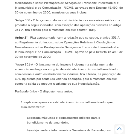
Mercadorias e sobre Prestações de Serviços de Transporte Interestadual e
Intermunicipal e de Comunicação - RICMS, aprovado pelo Decreto 45.490, de
30 de novembro de 2000, mantidos os seus incisos:
“Artigo 350 - O lançamento do imposto incidente nas sucessivas saídas dos
produtos a seguir indicados, com exceção das operações previstas no artigo
351-A, fica diferido para o momento em que ocorrer:” (NR).
Artigo 2°
- Fica acrescentado, com a redação que se segue, o artigo 351-A
ao Regulamento do Imposto sobre Operações Relativas à Circulação de
Mercadorias e sobre Prestações de Serviços de Transporte Interestadual e
Intermunicipal e de Comunicação - RICMS, aprovado pelo Decreto 45.490, de
30 de novembro de 2000:
“Artigo 351-A - O lançamento do imposto incidente na saída interna de
amendoim em baga ou em grão de estabelecimento industrial beneficiador
com destino a outro estabelecimento industrial fica diferido, na proporção de
40% (quarenta por cento) do valor da operação, para o momento em que
ocorrer a saída do produto resultante de sua industrialização.
Parágrafo único - O disposto neste artigo:
1 - aplica-se apenas a estabelecimento industrial beneficiador que,
cumulativamente:
a) possua máquinas e equipamentos próprios para o
beneficiamento do amendoim;
b) esteja credenciado perante a Secretaria da Fazenda, nos