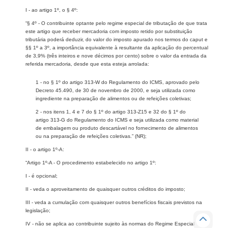
I - ao artigo 1º, o § 4º:
“§ 4º - O contribuinte optante pelo regime especial de tributação de que trata
este artigo que receber mercadoria com imposto retido por substituição
tributária poderá deduzir, do valor do imposto apurado nos termos do caput e
§§ 1º a 3º, a importância equivalente à resultante da aplicação do percentual
de 3,9% (três inteiros e nove décimos por cento) sobre o valor da entrada da
referida mercadoria, desde que esta esteja arrolada:
1 - no § 1º do artigo 313-W do Regulamento do ICMS, aprovado pelo
Decreto 45.490, de 30 de novembro de 2000, e seja utilizada como
ingrediente na preparação de alimentos ou de refeições coletivas;
2 - nos itens 1, 4 e 7 do § 1º do artigo 313-Z15 e 32 do § 1º do
artigo 313-G do Regulamento do ICMS e seja utilizada como material
de embalagem ou produto descartável no fornecimento de alimentos
ou na preparação de refeições coletivas.” (NR);
II - o artigo 1º-A:
“Artigo 1º-A - O procedimento estabelecido no artigo 1º:
I - é opcional;
II - veda o aproveitamento de quaisquer outros créditos do imposto;
III - veda a cumulação com quaisquer outros benefícios fiscais previstos na
legislação;
IV - não se aplica ao contribuinte sujeito às normas do Regime Especial