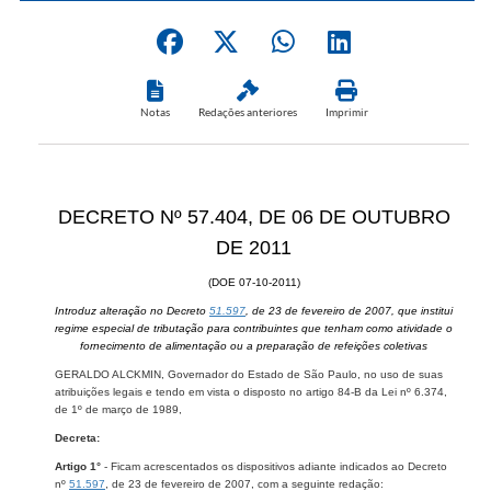
Notas
Redações anteriores
Imprimir
DECRETO Nº 57.404, DE 06 DE OUTUBRO
DE 2011
(DOE 07-10-2011)
Introduz alteração no Decreto
51.597
, de 23 de fevereiro de 2007, que institui
regime especial de tributação para contribuintes que tenham como atividade o
fornecimento de alimentação ou a preparação de refeições coletivas
GERALDO ALCKMIN, Governador do Estado de São Paulo, no uso de suas
atribuições legais e tendo em vista o disposto no artigo 84-B da Lei nº 6.374,
de 1º de março de 1989,
Decreta:
Artigo 1°
- Ficam acrescentados os dispositivos adiante indicados ao Decreto
nº
51.597
, de 23 de fevereiro de 2007, com a seguinte redação: