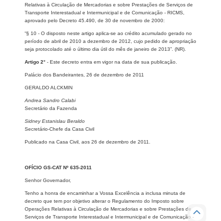
Relativas à Circulação de Mercadorias e sobre Prestações de Serviços de
Transporte Interestadual e Intermunicipal e de Comunicação - RICMS,
aprovado pelo Decreto 45.490, de 30 de novembro de 2000:
“§ 10 - O disposto neste artigo aplica-se ao crédito acumulado gerado no
período de abril de 2010 a dezembro de 2012, cujo pedido de apropriação
seja protocolado até o último dia útil do mês de janeiro de 2013”. (NR).
Artigo 2°
- Este decreto entra em vigor na data de sua publicação.
Palácio dos Bandeirantes, 26 de dezembro de 2011
GERALDO ALCKMIN
Andrea Sandro Calabi
Secretário da Fazenda
Sidney Estanislau Beraldo
Secretário-Chefe da Casa Civil
Publicado na Casa Civil, aos 26 de dezembro de 2011.
OFÍCIO GS-CAT Nº 635-2011
Senhor Governador,
Tenho a honra de encaminhar a Vossa Excelência a inclusa minuta de
decreto que tem por objetivo alterar o Regulamento do Imposto sobre
Operações Relativas à Circulação de Mercadorias e sobre Prestações de
Serviços de Transporte Interestadual e Intermunicipal e de Comunicação -