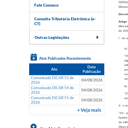
GERALD
Fale Conosco
Manaus
Decret
Consulta Tributária Eletrônica (e-
Artigo
CT)
Mercad
de 200
Outras Legislações
I - do 
a) 
"V
Atos Publicados Recentemente
al
mi
Data
Ato
pr
Publicação
co
Comunicado DICAR 53 de
ran
04/08/2026
2026
b) 
Comunicado DICAR 54 de
04/08/2026
2026
"X
Comunicado DICAR 55 de
vi
04/08/2026
2026
II - o 
+ Veja mais
"VII - 
farelos
de milh
óleos 