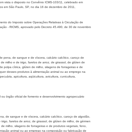
m vista o disposto no Convênio ICMS-103/11, celebrado em
os em São Paulo, SP, no dia 16 de dezembro de 2011,
mento do Imposto sobre Operações Relativas à Circulação de
icação - RICMS, aprovado pelo Decreto 45.490, de 30 de novembro
 de pena, de sangue e de víscera, calcário calcítico, caroço de
 milho e de trigo, farelos de arroz, de girassol, de glúten de
polpa cítrica, glúten de milho, silagens de forrageiras e de
aisquer desses produtos à alimentação animal ou ao emprego na
ária, apicultura, aqüicultura, avicultura, cunicultura,
al ou órgão oficial de fomento e desenvolvimento agropecuário
ena, de sangue e de víscera, calcário calcítico, caroço de algodão,
igo, farelos de arroz, de girassol, de glúten de milho, de gérmen
de milho, silagens de forrageiras e de produtos vegetais, feno,
imentação animal ou ao emprego na composição ou fabricação de