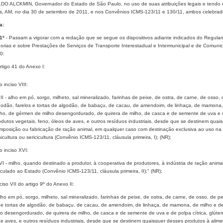
O ALCKMIN, Governador do Estado de São Paulo, no uso de suas atribuições legais e tendo e
, AM, no dia 30 de setembro de 2011, e nos Convênios ICMS-123/11 e 130/11, ambos celebrad
a:
 1º
- Passam a vigorar com a redação que se segue os dispositivos adiante indicados do Regula
orias e sobre Prestações de Serviços de Transporte Interestadual e Intermunicipal e de Comun
0:
artigo 41 do Anexo I:
o inciso VIII:
III - alho em pó, sorgo, milheto, sal mineralizado, farinhas de peixe, de ostra, de carne, de osso,
godão, farelos e tortas de algodão, de babaçu, de cacau, de amendoim, de linhaça, de mamona, de
lho, de gérmen de milho desengordurado, de quirera de milho, de casca e de semente de uva e de 
odutos vegetais, feno, óleos de aves, e outros resíduos industriais, desde que se destinem qu
mposição ou fabricação de ração animal, em qualquer caso com destinação exclusiva ao uso na pecu
icultura ou sericicultura (Convênio ICMS-123/11, cláusula primeira, I); (NR);
o inciso XVI:
VI - milho, quando destinado a produtor, à cooperativa de produtores, à indústria de ração anim
nculado ao Estado (Convênio ICMS-123/11, cláusula primeira, II);" (NR);
inciso VII do artigo 9º do Anexo II:
alho em pó, sorgo, milheto, sal mineralizado, farinhas de peixe, de ostra, de carne, de osso, de p
 e tortas de algodão, de babaçu, de cacau, de amendoim, de linhaça, de mamona, de milho e de tr
o desengordurado, de quirera de milho, de casca e de semente de uva e de polpa cítrica, glúten 
de aves, e outros resíduos industriais, desde que se destinem quaisquer desses produtos à al