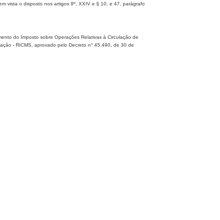
ista o disposto nos artigos 8º, XXIV e § 10, e 47, parágrafo
mento do Imposto sobre Operações Relativas à Circulação de
icação - RICMS, aprovado pelo Decreto n° 45.490, de 30 de