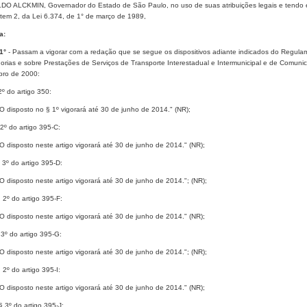
O ALCKMIN, Governador do Estado de São Paulo, no uso de suas atribuições legais e tendo em v
item 2, da Lei 6.374, de 1° de março de 1989,
a:
 1°
- Passam a vigorar com a redação que se segue os dispositivos adiante indicados do Regula
orias e sobre Prestações de Serviços de Transporte Interestadual e Intermunicipal e de Comun
ro de 2000:
 2º do artigo 350:
 O disposto no § 1º vigorará até 30 de junho de 2014." (NR);
§ 2º do artigo 395-C:
 O disposto neste artigo vigorará até 30 de junho de 2014." (NR);
 § 3º do artigo 395-D:
 O disposto neste artigo vigorará até 30 de junho de 2014."; (NR);
§ 2º do artigo 395-F:
 O disposto neste artigo vigorará até 30 de junho de 2014." (NR);
 3º do artigo 395-G:
 O disposto neste artigo vigorará até 30 de junho de 2014."; (NR);
§ 2º do artigo 395-I:
 O disposto neste artigo vigorará até 30 de junho de 2014." (NR);
 § 3º do artigo 395-J: