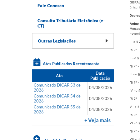
GERALD
Fale Conosco
único, 
Decret
Consulta Tributária Eletrônica (e-
Artigo
CT)
Mercad
novemb
Outras Legislações
I - o §
"§ 2º -
II - o 
Atos Publicados Recentemente
"§ 2º -
Data
III - o
Ato
Publicação
"§ 3º -
Comunicado DICAR 53 de
04/08/2026
2026
IV - o 
Comunicado DICAR 54 de
04/08/2026
"§ 2º -
2026
Comunicado DICAR 55 de
V - o §
04/08/2026
2026
"§ 3º -
+ Veja mais
VI - o 
"§ 2º -
VII - o