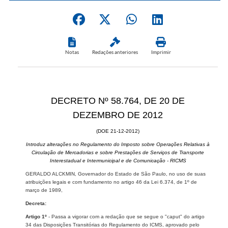
Notas
Redações anteriores
Imprimir
DECRETO Nº 58.764, DE 20 DE
DEZEMBRO DE 2012
(DOE 21-12-2012)
Introduz alterações no Regulamento do Imposto sobre Operações Relativas à
Circulação de Mercadorias e sobre Prestações de Serviços de Transporte
Interestadual e Intermunicipal e de Comunicação - RICMS
GERALDO ALCKMIN, Governador do Estado de São Paulo, no uso de suas
atribuições legais e com fundamento no artigo 46 da Lei 6.374, de 1º de
março de 1989,
Decreta:
Artigo 1º
- Passa a vigorar com a redação que se segue o "caput" do artigo
34 das Disposições Transitórias do Regulamento do ICMS, aprovado pelo