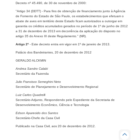
Decreto nº 45.490, de 30 de novembro de 2000:
"Artigo 34 (DDTT) - Para fins de obtenção de financiamento junto à Agência
de Fomento do Estado de São Paulo, os estabelecimentos que efetuam o
abate de aves em território deste Estado ficam autorizados a outorgar em
garantia os créditos acumulados gerados no período de 1º de junho de 2012
a 31 de dezembro de 2013 em decorrência da aplicação do disposto no
artigo 35 do Anexo III deste Regulamento." (NR).
Artigo 2º
- Este decreto entra em vigor em 1º de janeiro de 2013.
Palácio dos Bandeirantes, 20 de dezembro de 2012
GERALDO ALCKMIN
Andrea Sandro Calabi
Secretário da Fazenda
Julio Francisco Semeghini Neto
Secretário de Planejamento e Desenvolvimento Regional
Luiz Carlos Quadrelli
Secretário-Adjunto, Respondendo pelo Expediente da Secretaria de
Desenvolvimento Econômico, Ciência e Tecnologia
Edson Aparecido dos Santos
Secretário-Chefe da Casa Civil
Publicado na Casa Civil, aos 20 de dezembro de 2012.