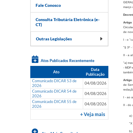
GERALD
Fale Conosco
março 
Decret
Consulta Tributária Eletrônica (e-
Artigo
CT)
Circul
de nov
Outras Legislações
I - o "
"§ 3º -
II - a 
Atos Publicados Recentemente
"a) tra
- MDF-
Data
Ato
também 
Publicação
Comunicado DICAR 53 de
Artigo
04/08/2026
2026
de Ser
redaçã
Comunicado DICAR 54 de
04/08/2026
2026
I - ao 
Comunicado DICAR 55 de
04/08/2026
II - do
2026
+ Veja mais
a) 
"X
b) 