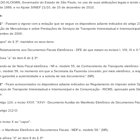
O ALCKMIN, Governador do Estado de São Paulo, no uso de suas atribuições legais e tendo em 
de 1989, e no Ajuste SINIEF 21/10, de 10 de dezembro de 2010,
a:
 1°
- Passam a vigorar com a redação que se segue os dispositivos adiante indicados do artigo
ação de Mercadorias e sobre Prestações de Serviços de Transporte Interestadual e Intermunicip
embro de 2000:
caput" do § 3º, mantidos os seus itens:
 Relativamente aos Documentos Fiscais Eletrônicos - DFE de que tratam os incisos I, VIII, IX e X:"
alínea "a" do item 8 do § 3º:
tando-se de Nota Fiscal eletrônica - NF-e, modelo 55, de Conhecimento de Transporte eletrônico
e, modelo 58, no momento em que a Secretaria da Fazenda conceder, por meio eletrônico, a resp
garantirá a autenticidade e a autoria de tais documentos;" (NR).
 2°
- Ficam acrescentados os dispositivos adiante indicados ao Regulamento do Imposto sobre O
viços de Transporte Interestadual e Intermunicipal e de Comunicação - RICMS, aprovado pelo 
o:
artigo 124, o inciso XXVI: "XXVI - Documento Auxiliar do Manifesto Eletrônico de Documentos Fis
 artigo 212-O:
o inciso X ao "caput":
 - o Manifesto Eletrônico de Documentos Fiscais - MDF-e, modelo 58." (NR);
a alínea "d" ao item 9 do § 3º: