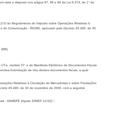
vista o disposto nos artigos 67, 68 e 69 da Lei 6.374, de 1° de
 212-O do Regulamento do Imposto sobre Operações Relativas à
al e de Comunicação - RICMS, aprovado pelo Decreto 45.490, de 30
 (NR);
 - CT-e, modelo 57, e de Manifesto Eletrônico de Documentos Fiscais
ectiva Autorização de Uso desses documentos fiscais, a qual
perações Relativas à Circulação de Mercadorias e sobre Prestações
Decreto 45.490, de 30 de novembro de 2000, com a seguinte
cais - DAMDFE (Ajuste SINIEF 21/10).";