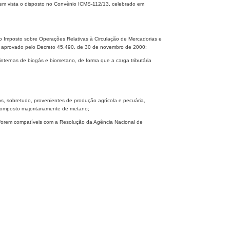
m vista o disposto no Convênio ICMS-112/13, celebrado em
o Imposto sobre Operações Relativas à Circulação de Mercadorias e
S, aprovado pelo Decreto 45.490, de 30 de novembro de 2000:
nternas de biogás e biometano, de forma que a carga tributária
s, sobretudo, provenientes de produção agrícola e pecuária,
 composto majoritariamente de metano;
s forem compatíveis com a Resolução da Agência Nacional de