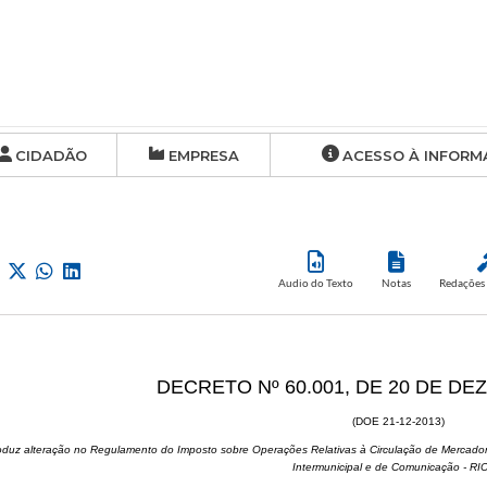
CIDADÃO
EMPRESA
ACESSO À INFORM
Audio do Texto
Notas
Redações 
DECRETO Nº 60.001, DE 20 DE DE
(DOE 21-12-2013)
roduz alteração no Regulamento do Imposto sobre Operações Relativas à Circulação de Mercadori
Intermunicipal e de Comunicação - R