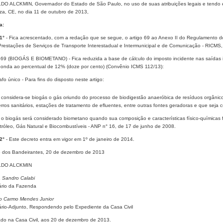
O ALCKMIN, Governador do Estado de São Paulo, no uso de suas atribuições legais e tendo e
eza, CE, no dia 11 de outubro de 2013,
a:
 1°
- Fica acrescentado, com a redação que se segue, o artigo 69 ao Anexo II do Regulamento d
Prestações de Serviços de Transporte Interestadual e Intermunicipal e de Comunicação - RICM
o 69 (BIOGÁS E BIOMETANO) - Fica reduzida a base de cálculo do imposto incidente nas saídas i
ponda ao percentual de 12% (doze por cento) (Convênio ICMS 112/13):
fo único - Para fins do disposto neste artigo:
- considera-se biogás o gás oriundo do processo de biodigestão anaeróbica de resíduos orgânico
erros sanitários, estações de tratamento de efluentes, entre outras fontes geradoras e que seja
- o biogás será considerado biometano quando sua composição e características físico-química
tróleo, Gás Natural e Biocombustíveis - ANP n° 16, de 17 de junho de 2008.
 2°
- Este decreto entra em vigor em 1º de janeiro de 2014.
o dos Bandeirantes, 20 de dezembro de 2013
DO ALCKMIN
 Sandro Calabi
ário da Fazenda
o Carmo Mendes Junior
ário-Adjunto, Respondendo pelo Expediente da Casa Civil
ado na Casa Civil, aos 20 de dezembro de 2013.