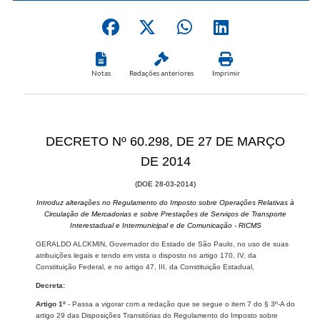
Notas
Redações anteriores
Imprimir
DECRETO Nº 60.298, DE 27 DE MARÇO
DE 2014
(DOE 28-03-2014)
Introduz alterações no Regulamento do Imposto sobre Operações Relativas à
Circulação de Mercadorias e sobre Prestações de Serviços de Transporte
Interestadual e Intermunicipal e de Comunicação - RICMS
GERALDO ALCKMIN, Governador do Estado de São Paulo, no uso de suas
atribuições legais e tendo em vista o disposto no artigo 170, IV, da
Constituição Federal, e no artigo 47, III, da Constituição Estadual,
Decreta:
Artigo 1º
- Passa a vigorar com a redação que se segue o item 7 do § 3º-A do
artigo 29 das Disposições Transitórias do Regulamento do Imposto sobre