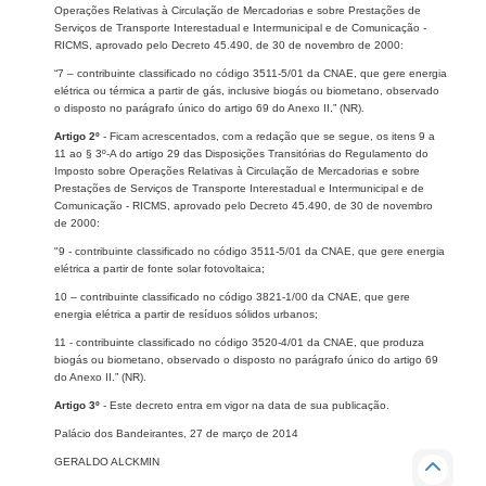
Operações Relativas à Circulação de Mercadorias e sobre Prestações de
Serviços de Transporte Interestadual e Intermunicipal e de Comunicação -
RICMS, aprovado pelo Decreto 45.490, de 30 de novembro de 2000:
“7 – contribuinte classificado no código 3511-5/01 da CNAE, que gere energia
elétrica ou térmica a partir de gás, inclusive biogás ou biometano, observado
o disposto no parágrafo único do artigo 69 do Anexo II.” (NR).
Artigo 2º
- Ficam acrescentados, com a redação que se segue, os itens 9 a
11 ao § 3º-A do artigo 29 das Disposições Transitórias do Regulamento do
Imposto sobre Operações Relativas à Circulação de Mercadorias e sobre
Prestações de Serviços de Transporte Interestadual e Intermunicipal e de
Comunicação - RICMS, aprovado pelo Decreto 45.490, de 30 de novembro
de 2000:
"9 - contribuinte classificado no código 3511-5/01 da CNAE, que gere energia
elétrica a partir de fonte solar fotovoltaica;
10 – contribuinte classificado no código 3821-1/00 da CNAE, que gere
energia elétrica a partir de resíduos sólidos urbanos;
11 - contribuinte classificado no código 3520-4/01 da CNAE, que produza
biogás ou biometano, observado o disposto no parágrafo único do artigo 69
do Anexo II.” (NR).
Artigo 3º
- Este decreto entra em vigor na data de sua publicação.
Palácio dos Bandeirantes, 27 de março de 2014
GERALDO ALCKMIN