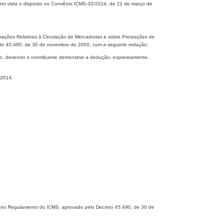
m vista o disposto no Convênio ICMS-32/2014, de 21 de março de
rações Relativas à Circulação de Mercadorias e sobre Prestações de
eto 45.490, de 30 de novembro de 2000, com a seguinte redação:
to, devendo o contribuinte demonstrar a dedução, expressamente,
-2014.
es no Regulamento do ICMS, aprovado pelo Decreto 45.490, de 30 de