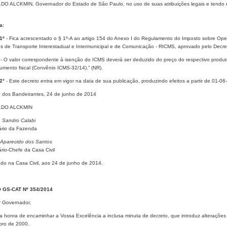
O ALCKMIN, Governador do Estado de São Paulo, no uso de suas atribuições legais e tendo e
a:
 1º
- Fica acrescentado o § 1º-A ao artigo 154 do Anexo I do Regulamento do Imposto sobre Ope
os de Transporte Interestadual e Intermunicipal e de Comunicação - RICMS, aprovado pelo Decr
A - O valor correspondente à isenção do ICMS deverá ser deduzido do preço do respectivo produ
umento fiscal (Convênio ICMS-32/14).” (NR).
 2°
- Este decreto entra em vigor na data de sua publicação, produzindo efeitos a partir de 01-06
o dos Bandeirantes, 24 de junho de 2014
DO ALCKMIN
 Sandro Calabi
ário da Fazenda
Aparecido dos Santos
rio-Chefe da Casa Civil
ado na Casa Civil, aos 24 de junho de 2014.
 GS-CAT Nº 354/2014
 Governador,
a honra de encaminhar a Vossa Excelência a inclusa minuta de decreto, que introduz alteraçõ
ro de 2000.