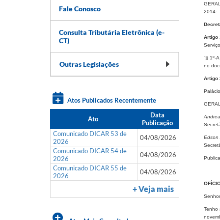
GERALD
Fale Conosco
2014:
Decret
Consulta Tributária Eletrônica (e-
Artigo
CT)
Serviç
“§ 1º-
Outras Legislações
no doc
Artigo
Paláci
Atos Publicados Recentemente
GERAL
Data
Andrea
Ato
Publicação
Secret
Comunicado DICAR 53 de
04/08/2026
Edson 
2026
Secretá
Comunicado DICAR 54 de
04/08/2026
2026
Public
Comunicado DICAR 55 de
04/08/2026
2026
OFÍCIO
+ Veja mais
Senhor
Tenho 
novemb