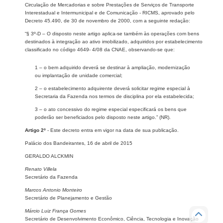
Circulação de Mercadorias e sobre Prestações de Serviços de Transporte
Interestadual e Intermunicipal e de Comunicação - RICMS, aprovado pelo
Decreto 45.490, de 30 de novembro de 2000, com a seguinte redação:
“§ 3º-D – O disposto neste artigo aplica-se também às operações com bens
destinados à integração ao ativo imobilizado, adquiridos por estabelecimento
classificado no código 4649- 4/08 da CNAE, observando-se que:
1 – o bem adquirido deverá se destinar à ampliação, modernização
ou implantação de unidade comercial;
2 – o estabelecimento adquirente deverá solicitar regime especial à
Secretaria da Fazenda nos termos de disciplina por ela estabelecida;
3 – o ato concessivo do regime especial especificará os bens que
poderão ser beneficiados pelo disposto neste artigo.” (NR).
Artigo 2º
- Este decreto entra em vigor na data de sua publicação.
Palácio dos Bandeirantes, 16 de abril de 2015
GERALDO ALCKMIN
Renato Villela
Secretário da Fazenda
Marcos Antonio Monteiro
Secretário de Planejamento e Gestão
Márcio Luiz França Gomes
Secretário de Desenvolvimento Econômico, Ciência, Tecnologia e Inovação