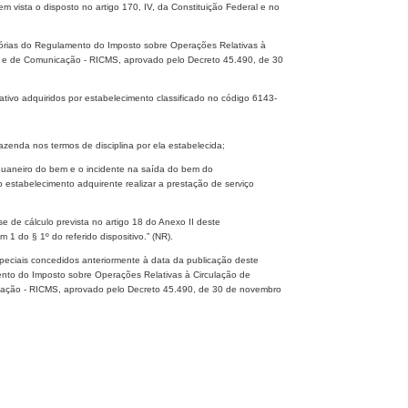
ista o disposto no artigo 170, IV, da Constituição Federal e no
itórias do Regulamento do Imposto sobre Operações Relativas à
al e de Comunicação - RICMS, aprovado pelo Decreto 45.490, de 30
tivo adquiridos por estabelecimento classificado no código 6143-
zenda nos termos de disciplina por ela estabelecida;
duaneiro do bem e o incidente na saída do bem do
estabelecimento adquirente realizar a prestação de serviço
e de cálculo prevista no artigo 18 do Anexo II deste
1 do § 1º do referido dispositivo.” (NR).
peciais concedidos anteriormente à data da publicação deste
nto do Imposto sobre Operações Relativas à Circulação de
icação - RICMS, aprovado pelo Decreto 45.490, de 30 de novembro