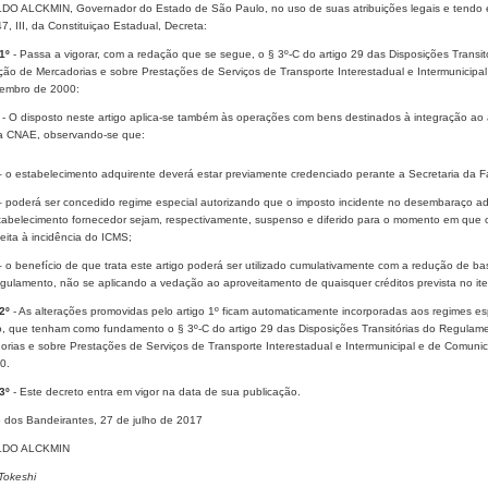
O ALCKMIN, Governador do Estado de São Paulo, no uso de suas atribuições legais e tendo em v
47, III, da Constituiçao Estadual, Decreta:
1º
- Passa a vigorar, com a redação que se segue, o § 3º-C do artigo 29 das Disposições Trans
ação de Mercadorias e sobre Prestações de Serviços de Transporte Interestadual e Intermunicip
embro de 2000:
 - O disposto neste artigo aplica-se também às operações com bens destinados à integração ao a
a CNAE, observando-se que:
– o estabelecimento adquirente deverá estar previamente credenciado perante a Secretaria da Fa
– poderá ser concedido regime especial autorizando que o imposto incidente no desembaraço a
tabelecimento fornecedor sejam, respectivamente, suspenso e diferido para o momento em que o 
jeita à incidência do ICMS;
– o benefício de que trata este artigo poderá ser utilizado cumulativamente com a redução de bas
gulamento, não se aplicando a vedação ao aproveitamento de quaisquer créditos prevista no item 
2º
- As alterações promovidas pelo artigo 1º ficam automaticamente incorporadas aos regimes es
o, que tenham como fundamento o § 3º-C do artigo 29 das Disposições Transitórias do Regulame
orias e sobre Prestações de Serviços de Transporte Interestadual e Intermunicipal e de Comun
0.
3º
- Este decreto entra em vigor na data de sua publicação.
o dos Bandeirantes, 27 de julho de 2017
DO ALCKMIN
Tokeshi