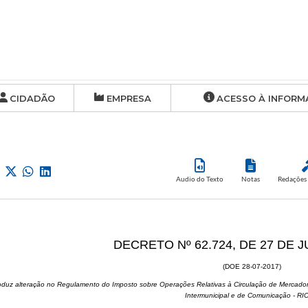
CIDADÃO
EMPRESA
ACESSO À INFORM
Audio do Texto
Notas
Redações 
DECRETO Nº 62.724, DE 27 DE 
(DOE 28-07-2017)
roduz alteração no Regulamento do Imposto sobre Operações Relativas à Circulação de Mercadori
Intermunicipal e de Comunicação - R