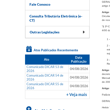
GERALD
Fale Conosco
artigo 
Artigo 
Consulta Tributária Eletrônica (e-
Circul
CT)
de nov
“§ 3º-C
4/00 d
Outras Legislações
1 
2 
Atos Publicados Recentemente
es
su
Data
Ato
3 
Publicação
Re
Comunicado DICAR 53 de
04/08/2026
2026
Artigo 
decret
Comunicado DICAR 54 de
04/08/2026
Mercad
2026
de 200
Comunicado DICAR 55 de
04/08/2026
2026
Artigo 
+ Veja mais
Paláci
GERAL
Helcio 