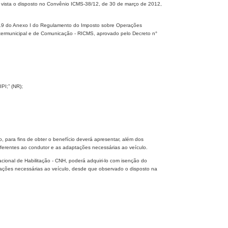
vista o disposto no Convênio ICMS-38/12, de 30 de março de 2012,
go 19 do Anexo I do Regulamento do Imposto sobre Operações
Intermunicipal e de Comunicação - RICMS, aprovado pelo Decreto n°
PI;” (NR);
lo, para fins de obter o benefício deverá apresentar, além dos
eferentes ao condutor e as adaptações necessárias ao veículo.
acional de Habilitação - CNH, poderá adquiri-lo com isenção do
ações necessárias ao veículo, desde que observado o disposto na