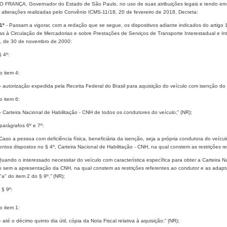
 FRANÇA, Governador do Estado de São Paulo, no uso de suas atribuições legais e tendo em 
 alterações realizadas pelo Convênio ICMS-11/18, 20 de fevereiro de 2018, Decreta:
1º
- Passam a vigorar, com a redação que se segue, os dispositivos adiante indicados do arti
vas à Circulação de Mercadorias e sobre Prestações de Serviços de Transporte Interestadual e 
, de 30 de novembro de 2000:
§ 4º:
o item 4:
 - autorização expedida pela Receita Federal do Brasil para aquisição do veículo com isenção do I
o item 6:
 - Carteira Nacional de Habilitação - CNH de todos os condutores do veículo;” (NR);
 parágrafos 6º e 7º:
 Caso a pessoa com deficiência física, beneficiária da isenção, seja a própria condutora do veícu
tos dispostos no § 4º, Carteira Nacional de Habilitação - CNH, na qual constem as restrições r
Quando o interessado necessitar do veículo com característica específica para obter a Carteira N
o sem a apresentação da CNH, na qual constem as restrições referentes ao condutor e as adapt
"a" do item 2 do § 9º.” (NR);
 § 9º:
o item 1:
- até o décimo quinto dia útil, cópia da Nota Fiscal relativa à aquisição;” (NR);