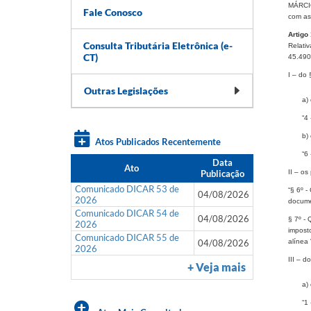
MÁRCIO
Fale Conosco
com as
Artigo 
Consulta Tributária Eletrônica (e-
Relati
CT)
45.490
I – do 
Outras Legislações
a) 
“4
b) 
Atos Publicados Recentemente
“6
Data
Ato
Publicação
II – os
Comunicado DICAR 53 de
“§ 6º -
04/08/2026
2026
documen
Comunicado DICAR 54 de
04/08/2026
§ 7º - 
2026
impost
Comunicado DICAR 55 de
04/08/2026
alínea 
2026
III – do
+ Veja mais
a) 
“1 