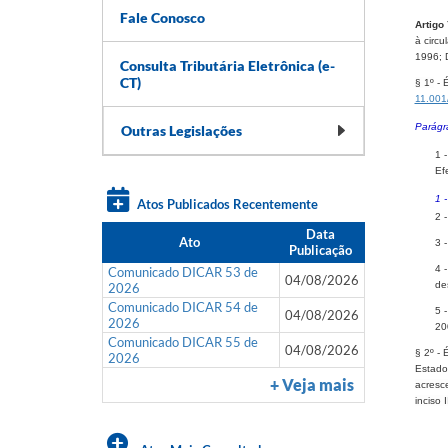
Fale Conosco
Artigo 
à circu
1996; 
Consulta Tributária Eletrônica (e-
CT)
§ 1º
- É
11.001
Parágr
Outras Legislações
1 
Ef
1 
Atos Publicados Recentemente
2 
Data
Ato
3 
Publicação
4 
Comunicado DICAR 53 de
04/08/2026
de
2026
Comunicado DICAR 54 de
5 
04/08/2026
2026
20
Comunicado DICAR 55 de
04/08/2026
§ 2º - 
2026
Estado 
+ Veja mais
acresc
inciso 