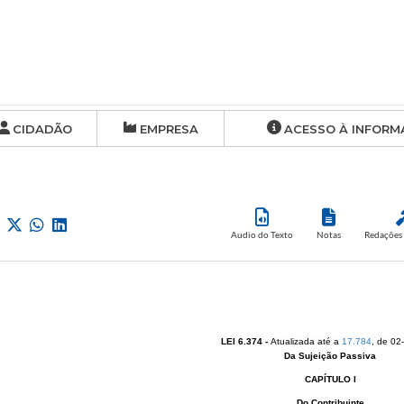
CIDADÃO
EMPRESA
ACESSO À INFORM
Audio do Texto
Notas
Redações 
LEI 6.374
-
Atualizada até a
17.784
​, de 0
Da Sujeição Passiva
CAPÍTULO I
Do Contribuinte