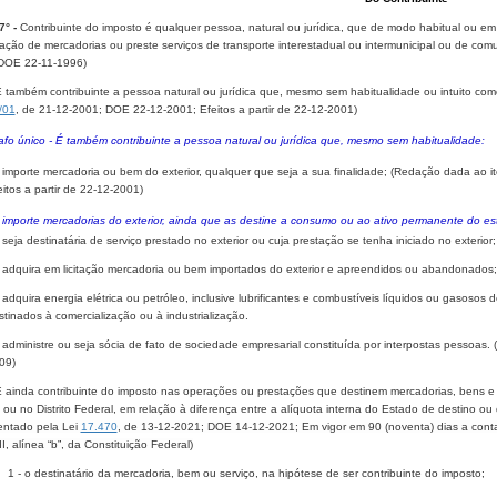
7° -
Contribuinte do imposto é qualquer pessoa, natural ou jurídica, que de modo habitual ou em v
lação de mercadorias ou preste serviços de transporte interestadual ou intermunicipal ou de co
DOE 22-11-1996)
 também contribuinte a pessoa natural ou jurídica que, mesmo sem habitualidade ou intuito com
/01
, de 21-12-2001; DOE 22-12-2001; Efeitos a partir de 22-12-2001)
afo único - É também contribuinte a pessoa natural ou jurídica que, mesmo sem habitualidade:
- importe mercadoria ou bem do exterior, qualquer que seja a sua finalidade; (Redação dada ao i
eitos a partir de 22-12-2001)
- importe mercadorias do exterior, ainda que as destine a consumo ou ao ativo permanente do es
- seja destinatária de serviço prestado no exterior ou cuja prestação se tenha iniciado no exterior;
- adquira em licitação mercadoria ou bem importados do exterior e apreendidos ou abandonados;
- adquira energia elétrica ou petróleo, inclusive lubrificantes e combustíveis líquidos ou gasoso
stinados à comercialização ou à industrialização.
- administre ou seja sócia de fato de sociedade empresarial constituída por interpostas pessoas.
09)
É ainda contribuinte do imposto nas operações ou prestações que destinem mercadorias, bens e s
ou no Distrito Federal, em relação à diferença entre a alíquota interna do Estado de destino ou d
entado pela Lei
17.470
, de 13-12-2021; DOE 14-12-2021; E
m vigor em 90 (noventa) dias a cont
III, alínea “b”, da Constituição Federal
)
1 - o destinatário da mercadoria, bem ou serviço, na hipótese de ser contribuinte do imposto;