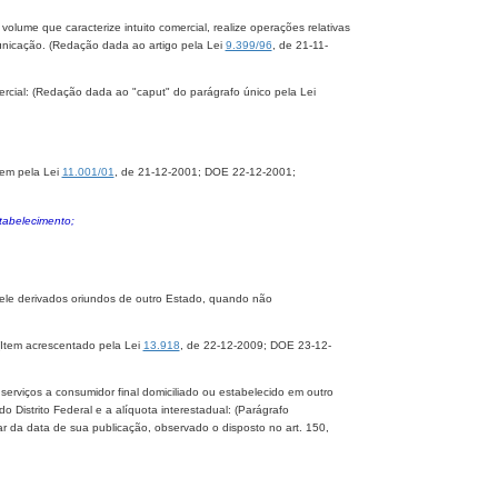
olume que caracterize intuito comercial, realize operações relativas
municação. (Redação dada ao artigo pela Lei
9.399/96
, de 21-11-
ercial: (Redação dada ao "caput" do parágrafo único pela Lei
tem pela Lei
11.001/01
, de 21-12-2001; DOE 22-12-2001;
tabelecimento;
s dele derivados oriundos de outro Estado, quando não
 (Item acrescentado pela Lei
13.918
, de 22-12-2009; DOE 23-12-
erviços a consumidor final domiciliado ou estabelecido em outro
o Distrito Federal e a alíquota interestadual:
(Parágrafo
ar da data de sua publicação, observado o disposto no art. 150,