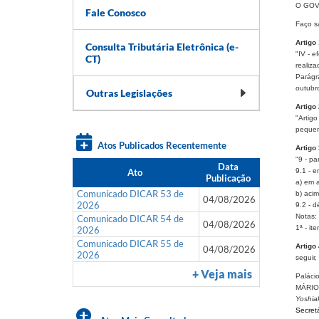
O GOV
Fale Conosco
Faço sa
Artigo
Consulta Tributária Eletrônica (e-
"IV - e
CT)
realiza
Parágra
outubr
Outras Legislações
Artigo
"Artigo
pequeno
Atos Publicados Recentemente
Artigo
"9 - pa
Data
Ato
9.1 - e
Publicação
a) em 
Comunicado DICAR 53 de
b) aci
04/08/2026
2026
9.2 - d
Notas:
Comunicado DICAR 54 de
04/08/2026
1ª - it
2026
Comunicado DICAR 55 de
Artigo
04/08/2026
2026
seguir,
+ Veja mais
Paláci
MÁRIO
Yoshia
Secret