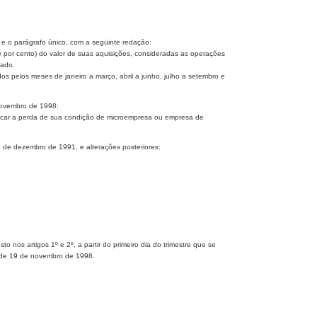
 e o parágrafo único, com a seguinte redação:
te por cento) do valor de suas aquisições, consideradas as operações
zado.
dos pelos meses de janeiro a março, abril a junho, julho a setembro e
 novembro de 1998:
comunicar a perda de sua condição de microempresa ou empresa de
3 de dezembro de 1991, e alterações posteriores:
o nos artigos 1º e 2º, a partir do primeiro dia do trimestre que se
6, de 19 de novembro de 1998.