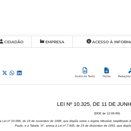
CIDADÃO
EMPRESA
ACESSO À INFORM
Audio do Texto
Notas
Redações 
LEI Nº 10.325, DE 11 DE JUN
(DOE de 12-06-99)
 a Lei nº 10.086, de 19 de novembro de 1998, que dispõe sobre o regime tributário simplifica
Paulo, e a Tabela "A", anexa à Lei nº 7.645, de 23 de dezembro de 1991, que dispõe