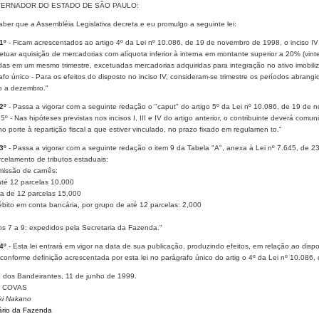
ERNADOR DO ESTADO DE SÃO PAULO:
ber que a Assembléia Legislativa decreta e eu promulgo a seguinte lei:
 1º
- Ficam acrescentados ao artigo 4º da Lei nº 10.086, de 19 de novembro de 1998, o inciso IV
fetuar aquisição de mercadorias com alíquota inferior à interna em montante superior a 20% (vin
das em um mesmo trimestre, excetuadas mercadorias adquiridas para integração no ativo imobili
fo único - Para os efeitos do disposto no inciso IV, consideram-se trimestre os períodos abrangi
o a dezembro."
 2º
- Passa a vigorar com a seguinte redação o "caput" do artigo 5º da Lei nº 10.086, de 19 de
 5º - Nas hipóteses previstas nos incisos I, III e IV do artigo anterior, o contribuinte deverá 
 porte à repartição fiscal a que estiver vinculado, no prazo fixado em regulamen to."
 3º
- Passa a vigorar com a seguinte redação o item 9 da Tabela "A", anexa à Lei nº 7.645, de 2
rcelamento de tributos estaduais:
missão de carnês:
até 12 parcelas 10,000
ma de 12 parcelas 15,000
ébito em conta bancária, por grupo de até 12 parcelas: 2,000
ens 7 a 9: expedidos pela Secretaria da Fazenda."
 4º
- Esta lei entrará em vigor na data de sua publicação, produzindo efeitos, em relação ao dispost
 conforme definição acrescentada por esta lei no parágrafo único do artig o 4º da Lei nº 10.08
o dos Bandeirantes, 11 de junho de 1999.
 COVAS
ki Nakano
ário da Fazenda