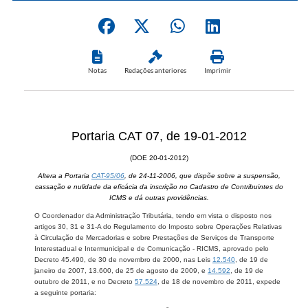
Notas
Redações anteriores
Imprimir
Portaria CAT 07, de 19-01-2012
(DOE 20-01-2012)
Altera a Portaria
CAT-95/06
, de 24-11-2006, que dispõe sobre a suspensão,
cassação e nulidade da eficácia da inscrição no Cadastro de Contribuintes do
ICMS e dá outras providências.
O Coordenador da Administração Tributária, tendo em vista o disposto nos
artigos 30, 31 e 31-A do Regulamento do Imposto sobre Operações Relativas
à Circulação de Mercadorias e sobre Prestações de Serviços de Transporte
Interestadual e Intermunicipal e de Comunicação - RICMS, aprovado pelo
Decreto 45.490, de 30 de novembro de 2000, nas Leis
12.540
, de 19 de
janeiro de 2007, 13.600, de 25 de agosto de 2009, e
14.592
, de 19 de
outubro de 2011, e no Decreto
57.524
, de 18 de novembro de 2011, expede
a seguinte portaria: