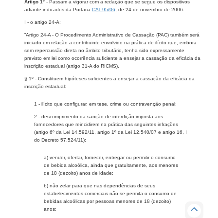
Artigo 1°
- Passam a vigorar com a redação que se segue os dispositivos
adiante indicados da Portaria
CAT-95/06
, de 24 de novembro de 2006:
I - o artigo 24-A:
“Artigo 24-A - O Procedimento Administrativo de Cassação (PAC) também será
iniciado em relação a contribuinte envolvido na prática de ilícito que, embora
sem repercussão direta no âmbito tributário, tenha sido expressamente
previsto em lei como ocorrência suficiente a ensejar a cassação da eficácia da
inscrição estadual (artigo 31-A do RICMS).
§ 1º - Constituem hipóteses suficientes a ensejar a cassação da eficácia da
inscrição estadual:
1 - ilícito que configurar, em tese, crime ou contravenção penal;
2 - descumprimento da sanção de interdição imposta aos
fornecedores que reincidirem na prática das seguintes infrações
(artigo 6º da Lei 14.592/11, artigo 1º da Lei 12.540/07 e artigo 16, I
do Decreto 57.524/11):
a) vender, ofertar, fornecer, entregar ou permitir o consumo
de bebida alcoólica, ainda que gratuitamente, aos menores
de 18 (dezoito) anos de idade;
b) não zelar para que nas dependências de seus
estabelecimentos comerciais não se permita o consumo de
bebidas alcoólicas por pessoas menores de 18 (dezoito)
anos;