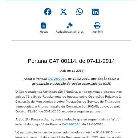
Notas
Redações anteriores
Imprimir
Portaria CAT 00114, de 07-11-2014
(DOE 08-11-2014)
Altera a Portaria
CAT-26/2010
, de 12-02-2010, que dispõe sobre a
apropriação e utilização de crédito acumulado do ICMS
O Coordenador da Administração Tributária, tendo em vista o disposto nos
artigos 71 a 84 do Regulamento do Imposto sobre Operações Relativas à
Circulação de Mercadorias e sobre Prestações de Serviços de Transporte
Interestadual e Intermunicipal e de Comunicação - RICMS, aprovado pelo
Decreto 45.490, de 30-11-2000, expede a seguinte portaria:
Artigo 1º -
Passa a vigorar, com a redação que se segue, a alínea “a” do
inciso II do artigo 43 da Portaria
CAT-26/2010
, de 12-02-2010:
“a) apropriação de crédito acumulado gerado a partir de 01-01-2015, nos
termos do inciso III do artigo 71 do Regulamento do ICMS, quando o valor