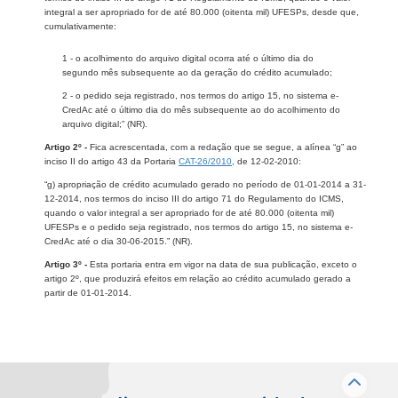
integral a ser apropriado for de até 80.000 (oitenta mil) UFESPs, desde que,
cumulativamente:
1 - o acolhimento do arquivo digital ocorra até o último dia do
segundo mês subsequente ao da geração do crédito acumulado;
2 - o pedido seja registrado, nos termos do artigo 15, no sistema e-
CredAc até o último dia do mês subsequente ao do acolhimento do
arquivo digital;” (NR).
Artigo 2º -
Fica acrescentada, com a redação que se segue, a alínea “g” ao
inciso II do artigo 43 da Portaria
CAT-26/2010
, de 12-02-2010:
“g) apropriação de crédito acumulado gerado no período de 01-01-2014 a 31-
12-2014, nos termos do inciso III do artigo 71 do Regulamento do ICMS,
quando o valor integral a ser apropriado for de até 80.000 (oitenta mil)
UFESPs e o pedido seja registrado, nos termos do artigo 15, no sistema e-
CredAc até o dia 30-06-2015.” (NR).
Artigo 3º -
Esta portaria entra em vigor na data de sua publicação, exceto o
artigo 2º, que produzirá efeitos em relação ao crédito acumulado gerado a
partir de 01-01-2014.