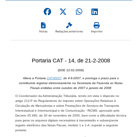
Notas
Redações anteriores
Imprimir
Portaria CAT - 14, de 21-2-2008
(DOE 22-02-2008)
Altera a Portaria
CAT-85/07
, de 4-9-2007, e prorroga o prazo para o
contribuinte registrar eletronicamente na Secretaria da Fazenda as Notas
Fiscais emitidas entre outubro de 2007 e janeiro de 2008
O Coordenador da Administração Tributária, tendo em vista o disposto no
artigo 212-P do Regulamento do Imposto sobre Operações Relativas à
Circulação de Mercadorias e sobre Prestações de Serviços de Transporte
Interestadual e Intermunicipal e de Comunicação - RICMS, aprovado pelo
Decreto 45.490, de 30 de novembro de 2000, bem como a dificuldade técnica
para gerar os arquivos digitais necessários à transmissão e subseqüente
registro eletrônico das Notas Fiscais, modelo 1 e 1-A, expede a seguinte
portaria: