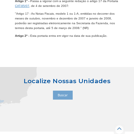
Artigo 1° -
Passa a vigorar com a seguinte redação o artigo 17 da Portaria
CAT-85/07
, de 4 de setembro de 2007:
"Artigo 17 - As Notas Fiscais, modelo 1 ou 1-A, emitidas no decorrer dos
meses de outubro, novembro e dezembro de 2007 e janeiro de 2008,
poderão ser registradas eletronicamente na Secretaria da Fazenda, nos
termos desta portaria, até 5 de março de 2008." (NR)
Artigo 2º -
Esta portaria entra em vigor na data de sua publicação.
Localize Nossas Unidades
Buscar