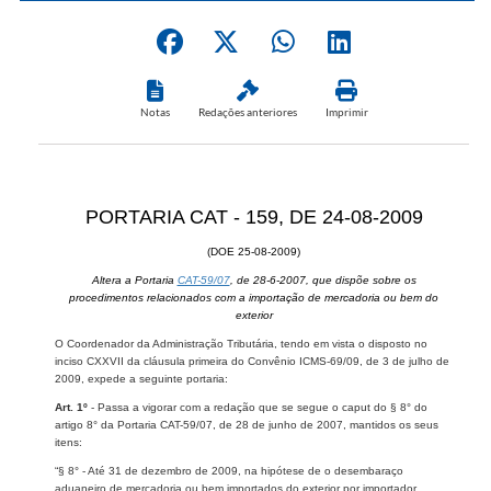
Notas
Redações anteriores
Imprimir
PORTARIA CAT - 159, DE 24-08-2009
(DOE 25-08-2009)
Altera a Portaria
CAT-59/07
, de 28-6-2007, que dispõe sobre os
procedimentos relacionados com a importação de mercadoria ou bem do
exterior
O Coordenador da Administração Tributária, tendo em vista o disposto no
inciso CXXVII da cláusula primeira do Convênio ICMS-69/09, de 3 de julho de
2009, expede a seguinte portaria:
Art. 1º
- Passa a vigorar com a redação que se segue o caput do § 8° do
artigo 8° da Portaria CAT-59/07, de 28 de junho de 2007, mantidos os seus
itens:
“§ 8° - Até 31 de dezembro de 2009, na hipótese de o desembaraço
aduaneiro de mercadoria ou bem importados do exterior por importador