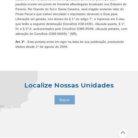
paulista ocorrer em ponto de fronteira alfandegado localizado nos Estados do
Paraná, Rio Grande do Sul e Santa Catarina, será exigido somente visto do
Posto Fiscal a que estiver vinculado o importador, devendo a Guia para
Liberação ser gerada, nos termos do § 1° do artigo 7°, e impressa em 3 vias,
que terão a seguinte destinação (Convênio ICM-10/81, cláusula quarta, § 1°,
IV, e § 3° A, acrescentados pelo Convênio ICMS-55/06, cláusula primeira, com
alteração do Convênio ICMS-69/09): “ (NR).
Art. 2º
- Esta portaria entra em vigor na data de sua publicação, produzindo
efeitos desde 1º de agosto de 2009.
Localize Nossas Unidades
Buscar