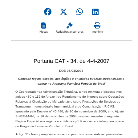
Notas
Redações anteriores
Imprimir
Portaria CAT - 34, de 4-4-2007
DOE 05/04/2007
Concede regime especial aos órgãos e entidades públicas credenciados a
operar no Programa Farmácia Popular do Brasil
O Coordenador da Administração Tributária, tendo em vista o disposto nos
artigos 489 e 115 do Anexo I do Regulamento do Imposto sobre Operações
Relativas à Circulação de Mercadorias e sobre Prestações de Serviços de
Transporte Interestadual e Intermunicipal e de Comunicação - RICMS,
aprovado pelo Decreto n° 45.490, de 30 de novembro de 2000, e no Ajuste
SINEF-14/04, de 10 de dezembro de 2004, resolve conceder o seguinte
Regime Especial aos órgãos e entidades públicas credenciados para operar
no Programa Farmácia Popular do Brasil:
Artigo 1°
- Nas operações envolvendo produtos farmacêuticos, promovidas