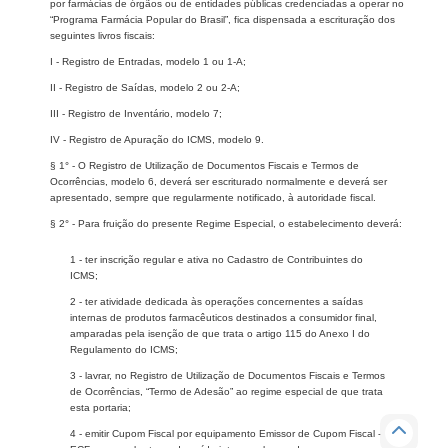
por farmácias de órgãos ou de entidades públicas credenciadas a operar no
“Programa Farmácia Popular do Brasil”, fica dispensada a escrituração dos
seguintes livros fiscais:
I - Registro de Entradas, modelo 1 ou 1-A;
II - Registro de Saídas, modelo 2 ou 2-A;
III - Registro de Inventário, modelo 7;
IV - Registro de Apuração do ICMS, modelo 9.
§ 1° - O Registro de Utilização de Documentos Fiscais e Termos de
Ocorrências, modelo 6, deverá ser escriturado normalmente e deverá ser
apresentado, sempre que regularmente notificado, à autoridade fiscal.
§ 2° - Para fruição do presente Regime Especial, o estabelecimento deverá:
1 - ter inscrição regular e ativa no Cadastro de Contribuintes do
ICMS;
2 - ter atividade dedicada às operações concernentes a saídas
internas de produtos farmacêuticos destinados a consumidor final,
amparadas pela isenção de que trata o artigo 115 do Anexo I do
Regulamento do ICMS;
3 - lavrar, no Registro de Utilização de Documentos Fiscais e Termos
de Ocorrências, “Termo de Adesão” ao regime especial de que trata
esta portaria;
4 - emitir Cupom Fiscal por equipamento Emissor de Cupom Fiscal -