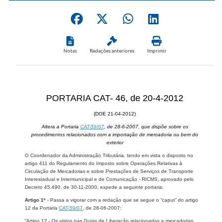
Notas
Redações anteriores
Imprimir
PORTARIA CAT- 46, de 20-4-2012
(DOE 21-04-2012)
Altera a Portaria
CAT-59/07
, de 28-6-2007, que dispõe sobre os
procedimentos relacionados com a importação de mercadoria ou bem do
exterior
O Coordenador da Administração Tributária, tendo em vista o disposto no
artigo 411 do Regulamento do Imposto sobre Operações Relativas à
Circulação de Mercadorias e sobre Prestações de Serviços de Transporte
Interestadual e Intermunicipal e de Comunicação - RICMS, aprovado pelo
Decreto 45.490, de 30-11-2000, expede a seguinte portaria:
Artigo 1º
- Passa a vigorar com a redação que se segue o “caput” do artigo
12 da Portaria
CAT-59/07
, de 28-06-2007:
“Artigo 12 - Os vistos nas Guias de Liberação relacionadas a mercadorias