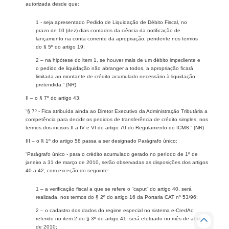
autorizada desde que:
1 - seja apresentado Pedido de Liquidação de Débito Fiscal, no
prazo de 10 (dez) dias contados da ciência da notificação de
lançamento na conta corrente da apropriação, pendente nos termos
do § 5º do artigo 19;
2 – na hipótese do item 1, se houver mais de um débito impediente e
o pedido de liquidação não abranger a todos, a apropriação ficará
limitada ao montante de crédito acumulado necessário à liquidação
pretendida.” (NR)
II – o § 7º do artigo 43:
“§ 7º - Fica atribuída ainda ao Diretor Executivo da Administração Tributária a
competência para decidir os pedidos de transferência de crédito simples, nos
termos dos incisos II a IV e VI do artigo 70 do Regulamento do ICMS.” (NR)
III – o § 1º do artigo 58 passa a ser designado Parágrafo único:
“Parágrafo único - para o crédito acumulado gerado no período de 1º de
janeiro a 31 de março de 2010, serão observadas as disposições dos artigos
40 a 42, com exceção do seguinte:
1 – a verificação fiscal a que se refere o “caput” do artigo 40, será
realizada, nos termos do § 2º do artigo 16 da Portaria CAT nº 53/96;
2 – o cadastro dos dados do regime especial no sistema e-CredAc,
referido no item 2 do § 3º do artigo 41, será efetuado no mês de abril
de 2010;