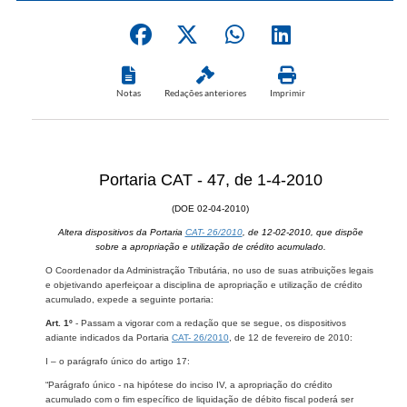
Notas
Redações anteriores
Imprimir
Portaria CAT - 47, de 1-4-2010
(DOE 02-04-2010)
Altera dispositivos da Portaria
CAT- 26/2010
, de 12-02-2010, que dispõe
sobre a apropriação e utilização de crédito acumulado.
O Coordenador da Administração Tributária, no uso de suas atribuições legais
e objetivando aperfeiçoar a disciplina de apropriação e utilização de crédito
acumulado, expede a seguinte portaria:
Art. 1º
- Passam a vigorar com a redação que se segue, os dispositivos
adiante indicados da Portaria
CAT- 26/2010
, de 12 de fevereiro de 2010:
I – o parágrafo único do artigo 17:
“Parágrafo único - na hipótese do inciso IV, a apropriação do crédito
acumulado com o fim específico de liquidação de débito fiscal poderá ser