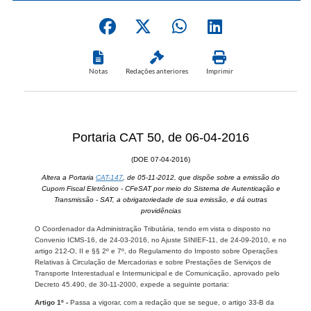
Notas
Redações anteriores
Imprimir
Portaria CAT 50, de 06-04-2016
(DOE 07-04-2016)
Altera a Portaria
CAT-147
, de 05-11-2012, que dispõe sobre a emissão do
Cupom Fiscal Eletrônico - CFeSAT por meio do Sistema de Autenticação e
Transmissão - SAT, a obrigatoriedade de sua emissão, e dá outras
providências
O Coordenador da Administração Tributária, tendo em vista o disposto no
Convenio ICMS-16, de 24-03-2016, no Ajuste SINIEF-11, de 24-09-2010, e no
artigo 212-O, II e §§ 2º e 7º, do Regulamento do Imposto sobre Operações
Relativas à Circulação de Mercadorias e sobre Prestações de Serviços de
Transporte Interestadual e Intermunicipal e de Comunicação, aprovado pelo
Decreto 45.490, de 30-11-2000, expede a seguinte portaria:
Artigo 1º -
Passa a vigorar, com a redação que se segue, o artigo 33-B da