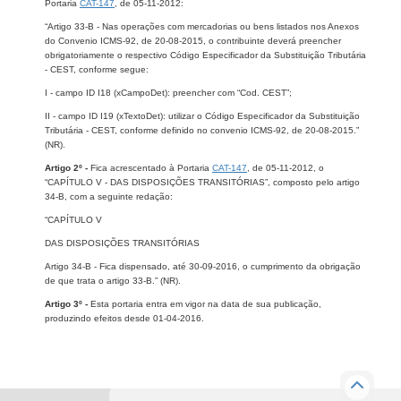
Portaria
CAT-147
, de 05-11-2012:
“Artigo 33-B - Nas operações com mercadorias ou bens listados nos Anexos
do Convenio ICMS-92, de 20-08-2015, o contribuinte deverá preencher
obrigatoriamente o respectivo Código Especificador da Substituição Tributária
- CEST, conforme segue:
I - campo ID I18 (xCampoDet): preencher com “Cod. CEST”;
II - campo ID I19 (xTextoDet): utilizar o Código Especificador da Substituição
Tributária - CEST, conforme definido no convenio ICMS-92, de 20-08-2015.”
(NR).
Artigo 2º -
Fica acrescentado à Portaria
CAT-147
, de 05-11-2012, o
“CAPÍTULO V - DAS DISPOSIÇÕES TRANSITÓRIAS”, composto pelo artigo
34-B, com a seguinte redação:
“CAPÍTULO V
DAS DISPOSIÇÕES TRANSITÓRIAS
Artigo 34-B - Fica dispensado, até 30-09-2016, o cumprimento da obrigação
de que trata o artigo 33-B.” (NR).
Artigo 3º -
Esta portaria entra em vigor na data de sua publicação,
produzindo efeitos desde 01-04-2016.