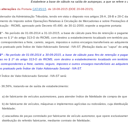
Estabelece a base de cálculo na saída de autopeças, a que se refere o
s
alterações
da Portaria
CAT-95/15
, de 18-08-2015 (DOE 20-08-2015).
enador da Administração Tributária, tendo em vista o disposto nos artigos 28-A, 28-B e 28-C da
mento do Imposto sobre Operações Relativas à Circulação de Mercadorias e sobre Prestações de 
cação - RICMS, aprovado pelo Decreto 45.490, de 30-11-2000, expede a seguinte portaria:
 1°
- No período de 01-06-2014 a 31-10-2015, a base de cálculo para fins de retenção e pagame
as no § 1º do artigo 313-O do RICMS, com destino a estabelecimento localizado em território pauli
 correspondentes a frete, carreto, seguro, impostos e outros encargos transferíveis ao adquirent
o praticado pelo Índice de Valor Adicionado Setorial - IVA-ST. (Redação dada ao "caput" do arti
 1º -
No período de 01-06-2014 a 30-09-2015, a base de cálculo para fins de retenção e paga
das no § 1º do artigo 313-O do RICMS, com destino a estabelecimento localizado em território 
 correspondentes a frete, carreto, seguro, impostos e outros encargos transferíveis ao adquiren
o praticado pelo Índice de Valor Adicionado Setorial - IVA-ST.
O Índice de Valor Adicionado Setorial - IVA-ST será:
– 36,56%, tratando-se de saída de estabelecimento:
a) de fabricante de veículos automotores, para atender índice de fidelidade de compra de que t
b) de fabricante de veículos, máquinas e implementos agrícolas ou rodoviários, cuja distribuiç
fidelidade;
c) atacadista de peças controlado por fabricante de veículo automotor, que opere exclusivame
distribuição do referido fabricante, mediante contrato de fidelidade;