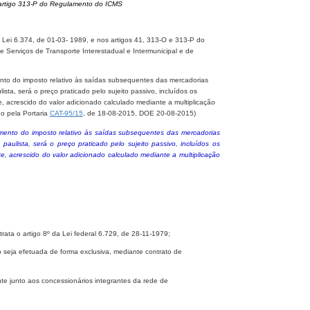
 artigo 313-P do Regulamento do ICMS
 Lei 6.374, de 01-03- 1989, e nos artigos 41, 313-O e 313-P do
Serviços de Transporte Interestadual e Intermunicipal e de
nto do imposto relativo às saídas subsequentes das mercadorias
sta, será o preço praticado pelo sujeito passivo, incluídos os
e, acrescido do valor adicionado calculado mediante a multiplicação
go pela Portaria
CAT-95/15
, de 18-08-2015, DOE 20-08-2015)
mento do imposto relativo às saídas subsequentes das mercadorias
paulista, será o preço praticado pelo sujeito passivo, incluídos os
te, acrescido do valor adicionado calculado mediante a multiplicação
rata o artigo 8º da Lei federal 6.729, de 28-11-1979;
ão seja efetuada de forma exclusiva, mediante contrato de
nte junto aos concessionários integrantes da rede de