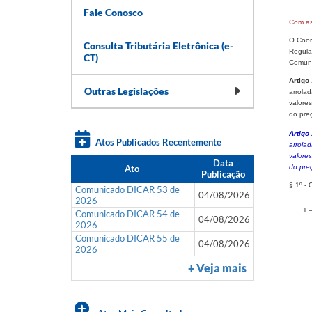
Fale Conosco
Com a
O Coord
Consulta Tributária Eletrônica (e-
Regula
CT)
Comuni
Artigo
Outras Legislações
arrolad
valores
do preç
Artigo
Atos Publicados Recentemente
arrola
valores
Data
Ato
do preç
Publicação
§ 1º - 
Comunicado DICAR 53 de
04/08/2026
2026
1 
Comunicado DICAR 54 de
04/08/2026
2026
Comunicado DICAR 55 de
04/08/2026
2026
+ Veja mais