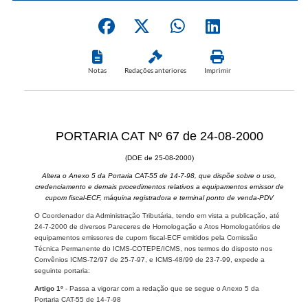
Notas
Redações anteriores
Imprimir
PORTARIA CAT Nº 67 de 24-08-2000
(DOE de 25-08-2000)
Altera o Anexo 5 da Portaria CAT-55 de 14-7-98, que dispõe sobre o uso,
credenciamento e demais procedimentos relativos a equipamentos emissor de
cupom fiscal-ECF, máquina registradora e terminal ponto de venda-PDV
O Coordenador da Administração Tributária, tendo em vista a publicação, até
24-7-2000 de diversos Pareceres de Homologação e Atos Homologatórios de
equipamentos emissores de cupom fiscal-ECF emitidos pela Comissão
Técnica Permanente do ICMS-COTEPE/ICMS, nos termos do disposto nos
Convênios ICMS-72/97 de 25-7-97, e ICMS-48/99 de 23-7-99, expede a
seguinte portaria:
Artigo 1º
- Passa a vigorar com a redação que se segue o Anexo 5 da
Portaria CAT-55 de 14-7-98