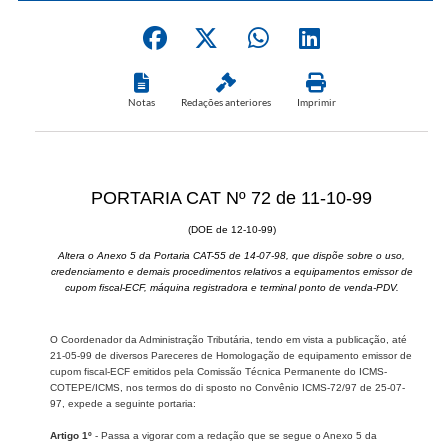
Notas
Redações anteriores
Imprimir
PORTARIA CAT Nº 72 de 11-10-99
(DOE de 12-10-99)
Altera o Anexo 5 da Portaria CAT-55 de 14-07-98, que dispõe sobre o uso,
credenciamento e demais procedimentos relativos a equipamentos emissor de
cupom fiscal-ECF, máquina registradora e terminal ponto de venda-PDV.
O Coordenador da Administração Tributária, tendo em vista a publicação, até
21-05-99 de diversos Pareceres de Homologação de equipamento emissor de
cupom fiscal-ECF emitidos pela Comissão Técnica Permanente do ICMS-
COTEPE/ICMS, nos termos do di sposto no Convênio ICMS-72/97 de 25-07-
97, expede a seguinte portaria:
Artigo 1º
- Passa a vigorar com a redação que se segue o Anexo 5 da