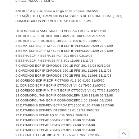
Portaria CAT-55 de 14-07-98:
ANEXO 5 A que se refere o artigo 9º da Portaria CAT-55/98
RELAÇÃO DE EQUIPAMENTOS EMISSORES DE CUPOM FISCAL (ECFs)
HOMOLOGADOS POR MEIO DE ATO COTEPE/ICMS
ITEM MARCA CLASSE MODELO VERSÃO PARECER Nº DATA
1 ASTICK ECF-IF ASTICK 100 1BRASFIS.100 60/99 21/05/99
2 ASTICK ECF-IF ASTICK L 1BRASFIS.100 61/99 21/05/99
3 BEMATECH ECF-IF MP-20 FI II ECF-IF VER03.00 05/99 28/01/99
4 BEMATECH ECF-IF MP-40 FI II ECF-IF VER03.00 04/99 28/01/99
5 BETHA ECF-IF BETHA 1E FCP-201 65/98 02/10/98
6 BETHA ECF-IF BETHA 2E FPE-301 111/98 13/11/98
7 CHRONOS ECF-IF CHRONOS-250 1E FCP-201 66/98 02/10/98
8 CHRONOS ECF-IF CHRONOS-260 1E FPE-301 112/98 13/11/98
9 CHRONOS ECF-IF CHRONOS-270 2E FPE-301 113/98 13/11/98
10 CORISCO ECF-IF ECF-IF CT7000-V1 1.10 41/99 21/05/99
11 CORISCO ECF-IF ECF-IF CT7000V3 V4.01 79/99 21/05/99
12 CORISCO ECF-IF (KIT) KIT ECF-IF CT7000V2 V4.01 77/99 21/05/99
13 COSMOPOLITAN ECF-IF COSMOS/1EFM 3.00 133/98 09/12/98
14 COSMOPOLITAN ECF-IF COSMOS/2EFC 1.00 134/98 09/12/98
15 DATAREGIS ECF-PDV ECF PDV DT12000 01.00 47/98 17/07/98
16 DATAREGIS ECF-PDV DT12000 01.01 19/99 30/04/99
17 DATAREGIS ECF-IF 1Q 04.02b 30/99 30/04/99
18 DATAREGIS ECF-IF 300-EP 01.02b 18/99 30/04/99
19 DATAREGIS ECF-IF 375-EP 02.02b 29/99 30/04/99
20 DATAREGIS ECF-IF 950-EP 03.02b 17/99 30/04/99
21 DIGIARTE ECF-IF DIGIARTE 1 FCP-201 76/98 02/10/98