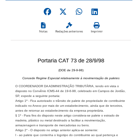
Notas
Redações anteriores
Imprimir
Portaria CAT 73 de 28/9/98
(DOE de 29-9-98)
Concede Regime Especial relativamente á movimentação de paletes
O COORDENADOR DA ADMINISTRAÇÃO TRIBUTÁRIA, tendo em vista o
disposto no Convênio ICMS-44 de 19-6-98, celebrado em Campos de Jordão,
SP, expede a seguinte portaria:
Artigo 1º - Fica autorizado o trânsito de palete de propriedade de contribuinte
indicado no Anexo por mais de um estabelecimento, ainda que de terceiros,
antes de retornar ao estabelecimento da empresa proprietária.
§ 1º - Para fins do disposto neste artigo considera-se palete o estrado de
madeira, plástico ou metal destinado a facilitar a movimentação,
armazenagem e transporte de mercadorias ou bens.
Artigo 2° - O disposto no artigo anterior aplica-se somente:
I - ao palete que contenha o logotipo do contribuinte ao qual pertença e