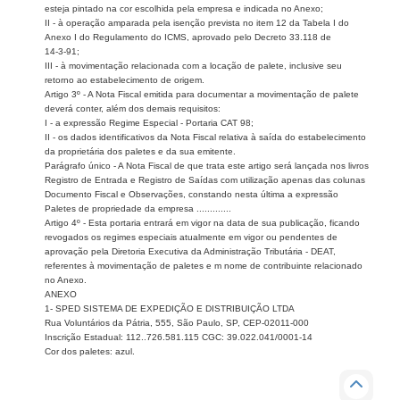
esteja pintado na cor escolhida pela empresa e indicada no Anexo;
II - à operação amparada pela isenção prevista no item 12 da Tabela I do
Anexo I do Regulamento do ICMS, aprovado pelo Decreto 33.118 de
14-3-91;
III - à movimentação relacionada com a locação de palete, inclusive seu
retorno ao estabelecimento de origem.
Artigo 3º - A Nota Fiscal emitida para documentar a movimentação de palete
deverá conter, além dos demais requisitos:
I - a expressão Regime Especial - Portaria CAT 98;
II - os dados identificativos da Nota Fiscal relativa à saída do estabelecimento
da proprietária dos paletes e da sua emitente.
Parágrafo único - A Nota Fiscal de que trata este artigo será lançada nos livros
Registro de Entrada e Registro de Saídas com utilização apenas das colunas
Documento Fiscal e Observações, constando nesta última a expressão
Paletes de propriedade da empresa .............
Artigo 4º - Esta portaria entrará em vigor na data de sua publicação, ficando
revogados os regimes especiais atualmente em vigor ou pendentes de
aprovação pela Diretoria Executiva da Administração Tributária - DEAT,
referentes à movimentação de paletes e m nome de contribuinte relacionado
no Anexo.
ANEXO
1- SPED SISTEMA DE EXPEDIÇÃO E DISTRIBUIÇÃO LTDA
Rua Voluntários da Pátria, 555, São Paulo, SP, CEP-02011-000
Inscrição Estadual: 112..726.581.115 CGC: 39.022.041/0001-14
Cor dos paletes: azul.