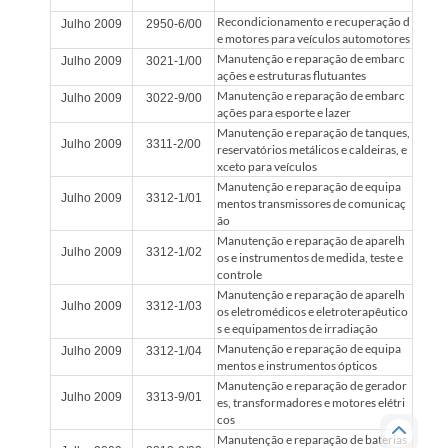
Recondicionamento e recuperação d
Julho 2009
2950-6/00
e motores para veículos automotores
Manutenção e reparação de embarc
Julho 2009
3021-1/00
ações e estruturas flutuantes
Manutenção e reparação de embarc
Julho 2009
3022-9/00
ações para esporte e lazer
Manutenção e reparação de tanques,
Julho 2009
3311-2/00
reservatórios metálicos e caldeiras, e
xceto para veículos
Manutenção e reparação de equipa
Julho 2009
3312-1/01
mentos transmissores de comunicaç
ão
Manutenção e reparação de aparelh
Julho 2009
3312-1/02
os e instrumentos de medida, teste e
controle
Manutenção e reparação de aparelh
Julho 2009
3312-1/03
os eletromédicos e eletroterapêutico
s e equipamentos de irradiação
Manutenção e reparação de equipa
Julho 2009
3312-1/04
mentos e instrumentos ópticos
Manutenção e reparação de gerador
Julho 2009
3313-9/01
es, transformadores e motores elétri
cos
Manutenção e reparação de baterias