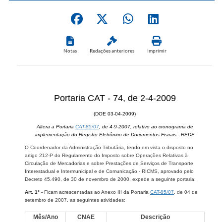
Notas
Redações anteriores
Imprimir
Portaria CAT - 74, de 2-4-2009
(DOE 03-04-2009)
Altera a Portaria
CAT-85/07
, de 4-9-2007, relativo ao cronograma de
implementação do Registro Eletrônico de Documentos Fiscais - REDF
O Coordenador da Administração Tributária, tendo em vista o disposto no
artigo 212-P do Regulamento do Imposto sobre Operações Relativas à
Circulação de Mercadorias e sobre Prestações de Serviços de Transporte
Interestadual e Intermunicipal e de Comunicação - RICMS, aprovado pelo
Decreto 45.490, de 30 de novembro de 2000, expede a seguinte portaria:
Art. 1° -
Ficam acrescentadas ao Anexo III da Portaria
CAT-85/07
, de 04 de
setembro de 2007, as seguintes atividades:
Mês/Ano
CNAE
Descrição