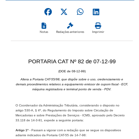
Notas
Redações anteriores
Imprimir
PORTARIA CAT Nº 82 de 07-12-99
(DOE de 08-12-99)
Altera a Portaria CAT-55/98, que dispõe sobre o uso, credenciamento e
demais procedimentos relativos a equipamento emissor de cupom fiscal - ECF,
máquina registradora e terminal ponto de venda - PDV.
O Coordenador da Administração Tributária, considerando o disposto no
artigo 530-A, § 4º, do Regulamento do Imposto sobre Circulação de
Mercadorias e sobre Prestações de Serviços - ICMS, aprovado pelo Decreto
33.118 de 14-3-91, expede a seguinte portaria:
Artigo 1º
- Passam a vigorar com a redação que se segue os dispositivos
adiante indicados da Portaria CAT-55 de 14-7-98: