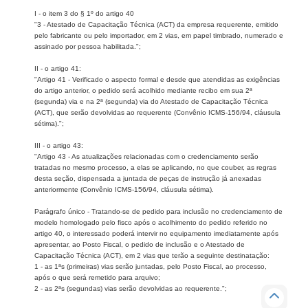
I - o item 3 do § 1º do artigo 40
"3 - Atestado de Capacitação Técnica (ACT) da empresa requerente, emitido
pelo fabricante ou pelo importador, em 2 vias, em papel timbrado, numerado e
assinado por pessoa habilitada.";
II - o artigo 41:
"Artigo 41 - Verificado o aspecto formal e desde que atendidas as exigências
do artigo anterior, o pedido será acolhido mediante recibo em sua 2ª
(segunda) via e na 2ª (segunda) via do Atestado de Capacitação Técnica
(ACT), que serão devolvidas ao requerente (Convênio ICMS-156/94, cláusula
sétima).";
III - o artigo 43:
"Artigo 43 - As atualizações relacionadas com o credenciamento serão
tratadas no mesmo processo, a elas se aplicando, no que couber, as regras
desta seção, dispensada a juntada de peças de instrução já anexadas
anteriormente (Convênio ICMS-156/94, cláusula sétima).
Parágrafo único - Tratando-se de pedido para inclusão no credenciamento de
modelo homologado pelo fisco após o acolhimento do pedido referido no
artigo 40, o interessado poderá intervir no equipamento imediatamente após
apresentar, ao Posto Fiscal, o pedido de inclusão e o Atestado de
Capacitação Técnica (ACT), em 2 vias que terão a seguinte destinatação:
1 - as 1ªs (primeiras) vias serão juntadas, pelo Posto Fiscal, ao processo,
após o que será remetido para arquivo;
2 - as 2ªs (segundas) vias serão devolvidas ao requerente.";