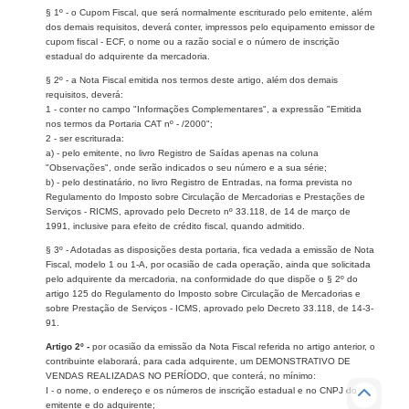
§ 1º - o Cupom Fiscal, que será normalmente escriturado pelo emitente, além
dos demais requisitos, deverá conter, impressos pelo equipamento emissor de
cupom fiscal - ECF, o nome ou a razão social e o número de inscrição
estadual do adquirente da mercadoria.
§ 2º - a Nota Fiscal emitida nos termos deste artigo, além dos demais
requisitos, deverá:
1 - conter no campo "Informações Complementares", a expressão "Emitida
nos termos da Portaria CAT nº - /2000";
2 - ser escriturada:
a) - pelo emitente, no livro Registro de Saídas apenas na coluna
"Observações", onde serão indicados o seu número e a sua série;
b) - pelo destinatário, no livro Registro de Entradas, na forma prevista no
Regulamento do Imposto sobre Circulação de Mercadorias e Prestações de
Serviços - RICMS, aprovado pelo Decreto nº 33.118, de 14 de março de
1991, inclusive para efeito de crédito fiscal, quando admitido.
§ 3º - Adotadas as disposições desta portaria, fica vedada a emissão de Nota
Fiscal, modelo 1 ou 1-A, por ocasião de cada operação, ainda que solicitada
pelo adquirente da mercadoria, na conformidade do que dispõe o § 2º do
artigo 125 do Regulamento do Imposto sobre Circulação de Mercadorias e
sobre Prestação de Serviços - ICMS, aprovado pelo Decreto 33.118, de 14-3-
91.
Artigo 2º -
por ocasião da emissão da Nota Fiscal referida no artigo anterior, o
contribuinte elaborará, para cada adquirente, um DEMONSTRATIVO DE
VENDAS REALIZADAS NO PERÍODO, que conterá, no mínimo:
I - o nome, o endereço e os números de inscrição estadual e no CNPJ do
emitente e do adquirente;