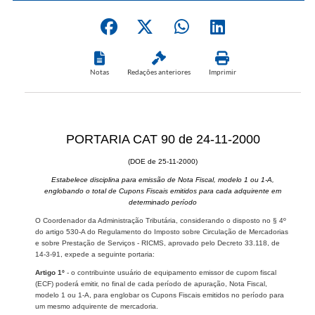
Notas
Redações anteriores
Imprimir
PORTARIA CAT 90 de 24-11-2000
(DOE de 25-11-2000)
Estabelece disciplina para emissão de Nota Fiscal, modelo 1 ou 1-A,
englobando o total de Cupons Fiscais emitidos para cada adquirente em
determinado período
O Coordenador da Administração Tributária, considerando o disposto no § 4º
do artigo 530-A do Regulamento do Imposto sobre Circulação de Mercadorias
e sobre Prestação de Serviços - RICMS, aprovado pelo Decreto 33.118, de
14-3-91, expede a seguinte portaria:
Artigo 1º
- o contribuinte usuário de equipamento emissor de cupom fiscal
(ECF) poderá emitir, no final de cada período de apuração, Nota Fiscal,
modelo 1 ou 1-A, para englobar os Cupons Fiscais emitidos no período para
um mesmo adquirente de mercadoria.