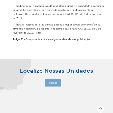
I - produtor rural, à cooperativa de produtores rurais e à sociedade em comum
de produtor rural, desde que pretendam solicitar o credenciamento no
Sistema e-CredRural, nos termos da Portaria CAT-153/11, de 9 de novembro
de 2011;
II - notário, registrador e às demais pessoas responsáveis pelo exercício da
atividade notarial ou de registro, nos termos da Portaria CAT-15/12, de 9 de
fevereiro de 2012.” (NR).
Artigo 2º
- Esta portaria entra em vigor na data de sua publicação.
Localize Nossas Unidades
Buscar