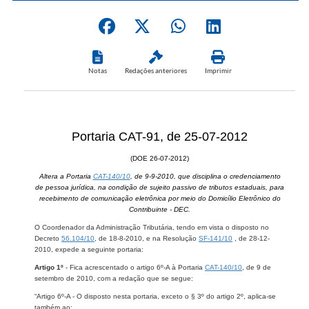
Notas
Redações anteriores
Imprimir
Portaria CAT-91, de 25-07-2012
(DOE 26-07-2012)
Altera a Portaria
CAT-140/10
, de 9-9-2010, que disciplina o credenciamento
de pessoa jurídica, na condição de sujeito passivo de tributos estaduais, para
recebimento de comunicação eletrônica por meio do Domicílio Eletrônico do
Contribuinte - DEC.
O Coordenador da Administração Tributária, tendo em vista o disposto no
Decreto
56.104/10
, de 18-8-2010, e na Resolução
SF-141/10
, de 28-12-
2010, expede a seguinte portaria:
Artigo 1º
- Fica acrescentado o artigo 6º-A à Portaria
CAT-140/10
, de 9 de
setembro de 2010, com a redação que se segue:
“Artigo 6º-A - O disposto nesta portaria, exceto o § 3º do artigo 2º, aplica-se
também ao: