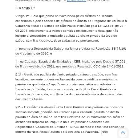
I - o artigo 1º:
“Artigo 1º - Para que possa ser favorecida pelos créditos do Tesouro
concedidos e pelos sorteios de prêmios no âmbito do Programa de Estímulo à
Cidadania Fiscal do Estado de São Paulo, instituído pela Lei 12.685, de 28-
08-2007, relativamente a valores contidos em documento fiscal que não
indique o consumidor, a entidade paulista de direito privado da área de
saúde, sem fins lucrativos, deve cadastrar-se previamente:
I - perante a Secretaria da Saúde, na forma prevista na Resolução SS-77/10,
de 4 de junho de 2010; e
II - no Cadastro Estadual de Entidades - CEE, instituído pelo Decreto 57.501,
de 8 de novembro de 2011, nos termos da Resolução CC-6, de 14-01-2013.
§ 1º - A entidade paulista de direito privado da área da saúde, sem fins
lucrativos, somente poderá ser favorecida com os créditos e sorteios de
prêmios de que trata o “caput” caso conste como ativa no cadastro da
Secretaria da Saúde, bem como no sistema da Nota Fiscal Paulista da
Secretaria da Fazenda, no último dia do mês de referência da emissão dos
documentos fiscais.
§ 2º - Os créditos relativos à Nota Fiscal Paulista e os prêmios oriundos dos
sorteios somente poderão ser utilizados pela entidade paulista de direito
privado da área da saúde, sem fins lucrativos, se, cumulativamente, além de
atender ao disposto no “caput” e no § 1º, possuir o Certificado de
Regularidade Cadastral de Entidade - CRCE liberado e esse fato constar do
sistema da Nota Fiscal Paulista da Secretaria da Fazenda.” (NR);