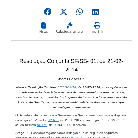
Notas
Redações anteriores
Imprimir
Resolução Conjunta SF/SS- 01, de 21-02-
2014
(DOE 22-02-2014)
Altera a Resolução Conjunta
SF/SS-01/10
, de 23-07- 2010, que dispõe sobre
o cadastramento de entidade paulista de direito privado da área de saúde,
sem fins lucrativos, no âmbito do Programa de Estímulo à Cidadania Fiscal do
Estado de São Paulo, para receber crédito relativo a documento fiscal que
não indique o consumidor
O Secretário da Fazenda e o Secretário da Saúde, tendo em vista o disposto
no artigo 4º, IV, da Lei
12.685
, de 28-08-2007, e no artigo 6º, III e §§ 2º, 3º e
4º, do Decreto
54.179
, de 30-03- 2009, resolvem:
Artigo 1º
- Passam a vigorar com a redação que se segue os seguintes
dispositivos da Resolução Conjunta
SF/SS-01/10
, de 23-07-2010: